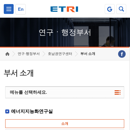
본문 바로가기
주요메뉴 바로가기
하단메뉴 바로가기
En
연구ㆍ행정부서
연구·행정부서
호남권연구센터
부서 소개
부서 소개
메뉴를 선택하세요.
에너지지능화연구실
소개