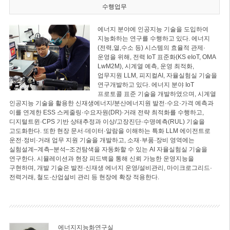
수행업무
에너지 분야에 인공지능 기술을 도입하여
지능화하는 연구를 수행하고 있다. 에너지
(전력,열,수소 등) 시스템의 효율적 관제·
운영을 위해, 전력 IoT 표준화(KS eIoT, OMA
LwM2M), 시계열 예측, 운영 최적화,
업무지원 LLM, 피지컬AI, 자율실험실 기술을
연구개발하고 있다. 에너지 분야 IoT
프로토콜 표준 기술을 개발하였으며, 시계열
인공지능 기술을 활용한 신재생에너지/분산에너지원 발전·수요·가격 예측과
이를 연계한 ESS 스케줄링·수요자원(DR)·거래 전략 최적화를 수행하고,
디지털트윈·CPS 기반 상태추정과 이상/고장진단·수명예측(RUL) 기술을
고도화한다. 또한 현장 문서·데이터·알람을 이해하는 특화 LLM 에이전트로
운전·정비·거래 업무 지원 기술을 개발하고, 소재·부품·장비 영역에는
실험설계–계측–분석–조건탐색을 자동화할 수 있는 AI 자율실험실 기술을
연구한다. 시뮬레이션과 현장 피드백을 통해 신뢰 가능한 운영지능을
구현하며, 개발 기술은 발전·신재생 에너지 운영/설비관리, 마이크로그리드·
전력거래, 철도·산업설비 관리 등 현장에 확장 적용한다.
에너지지능화연구실