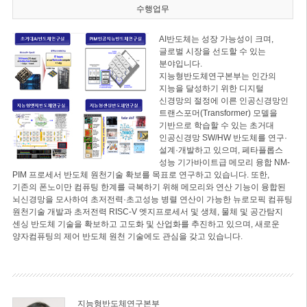
수행업무
AI반도체는 성장 가능성이 크며,
글로벌 시장을 선도할 수 있는
분야입니다.
지능형반도체연구본부는 인간의
지능을 달성하기 위한 디지털
신경망의 절정에 이른 인공신경망인
트랜스포머(Transformer) 모델을
기반으로 학습할 수 있는 초거대
인공신경망 SW/HW 반도체를 연구·
설계·개발하고 있으며, 페타플롭스
성능 기가바이트급 메모리 융합 NM-
PIM 프로세서 반도체 원천기술 확보를 목표로 연구하고 있습니다. 또한,
기존의 폰노이만 컴퓨팅 한계를 극복하기 위해 메모리와 연산 기능이 융합된
뇌신경망을 모사하여 초저전력·초고성능 병렬 연산이 가능한 뉴로모픽 컴퓨팅
원천기술 개발과 초저전력 RISC-V 엣지프로세서 및 생체, 물체 및 공간탐지
센싱 반도체 기술을 확보하고 고도화 및 산업화를 추진하고 있으며, 새로운
양자컴퓨팅의 제어 반도체 원천 기술에도 관심을 갖고 있습니다.
지능형반도체연구본부