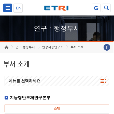
본문 바로가기
주요메뉴 바로가기
하단메뉴 바로가기
En
연구ㆍ행정부서
연구·행정부서
인공지능연구소
부서 소개
부서 소개
메뉴를 선택하세요.
지능형반도체연구본부
소개