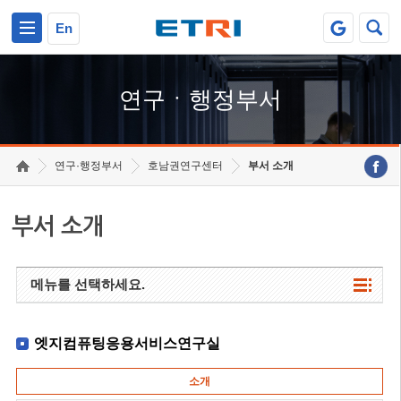
본문 바로가기
주요메뉴 바로가기
하단메뉴 바로가기
En
연구ㆍ행정부서
연구·행정부서
호남권연구센터
부서 소개
부서 소개
메뉴를 선택하세요.
엣지컴퓨팅응용서비스연구실
소개