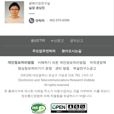
광패키징연구실
실장 권상진
062-970-6599
연락처
클린ETRI
e-신문고
공익신고
주요업무연락처
찾아오시는길
개인정보처리방침
이해하기 쉬운 개인정보처리방침
저작권정책
영상정보처리기기 운영ㆍ관리 방침
부설연구소공고
(34129) 대전광역시 유성구 가정로 218, TEL
1466-38
Electronics and Telecommunications Research Institute.
All rights reserved.
본 홈페이지에 게시된 이메일 주소가 자동수집되는 것을 거부하며, 이를 위반시
정보통신망법에 의해 처벌됨을 유념하시기 바랍니다.