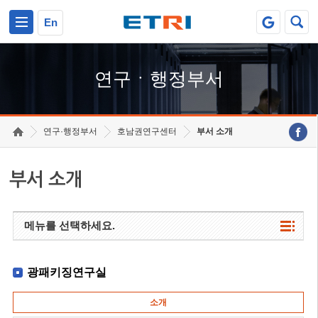
본문 바로가기
주요메뉴 바로가기
하단메뉴 바로가기
En
연구ㆍ행정부서
연구·행정부서
호남권연구센터
부서 소개
부서 소개
메뉴를 선택하세요.
광패키징연구실
소개