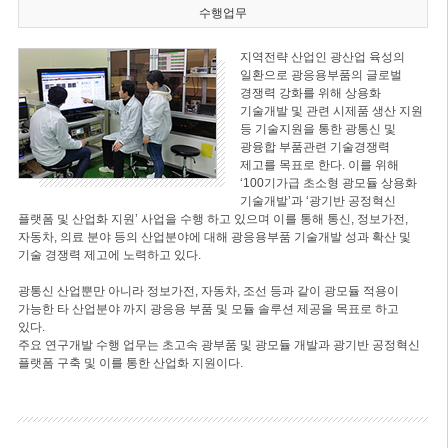
수행업무
지역전략 산업인 광산업 육성의
일환으로 광응용부품의 글로벌
경쟁력 강화를 위해 상용화
기술개발 및 관련 시제품 생산 지원
등 기술지원을 통한 광통신 및
광융합 부품관련 기술경쟁력
제고를 목표로 한다. 이를 위해
‘100기가급 초소형 광모듈 상용화
기술개발’과 ‘광기반 공정혁신
플랫폼 및 산업화 지원’ 사업을 수행 하고 있으며 이를 통해 통신, 정보가전,
자동차, 의료 분야 등의 산업분야에 대해 광응용부품 기술개발 성과 확산 및
기술 경쟁력 제고에 노력하고 있다.
광통신 산업뿐만 아니라 정보가전, 자동차, 조선 등과 같이 광모듈 적용이
가능한 타 산업분야 까지 광응용 부품 및 모듈 솔루션 제공을 목표로 하고
있다.
주요 연구개발 수행 업무는 초고속 광부품 및 광모듈 개발과 광기반 공정혁신
플랫폼 구축 및 이를 통한 산업화 지원이다.