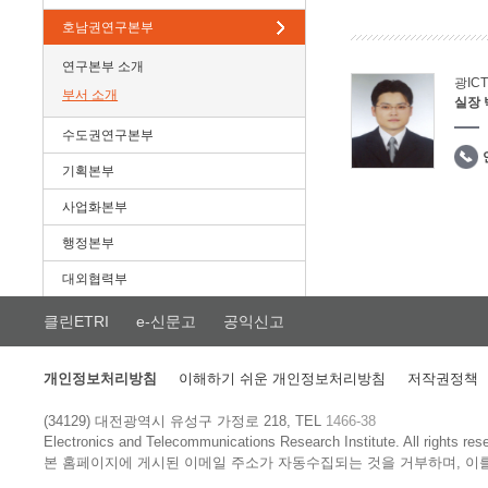
호남권연구본부
연구본부 소개
광IC
부서 소개
실장
수도권연구본부
기획본부
사업화본부
행정본부
대외협력부
클린ETRI
e-신문고
공익신고
개인정보처리방침
이해하기 쉬운 개인정보처리방침
저작권정책
(34129) 대전광역시 유성구 가정로 218, TEL
1466-38
Electronics and Telecommunications Research Institute.
All rights res
본 홈페이지에 게시된 이메일 주소가 자동수집되는 것을 거부하며, 이