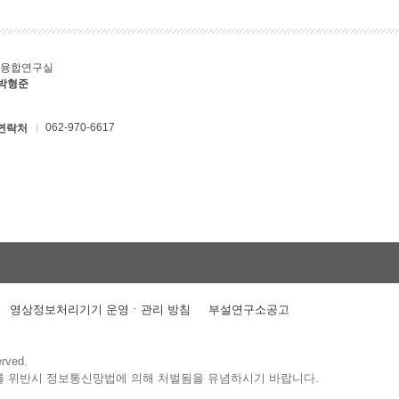
T융합연구실
 박형준
062-970-6617
연락처
영상정보처리기기 운영ㆍ관리 방침
부설연구소공고
erved.
를 위반시 정보통신망법에 의해 처벌됨을 유념하시기 바랍니다.