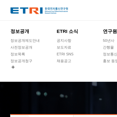
본문 바로가기
주요메뉴 바로가기
하단메뉴 바로가기
정보공개
ETRI 소식
연구원
정보공개제도안내
공지사항
50년사
사전정보공개
보도자료
간행물
정보목록
ETRI SNS
정보통신
정보공개청구
채용공고
홍보 동
경영공시
공공데이터개방
사업실명제