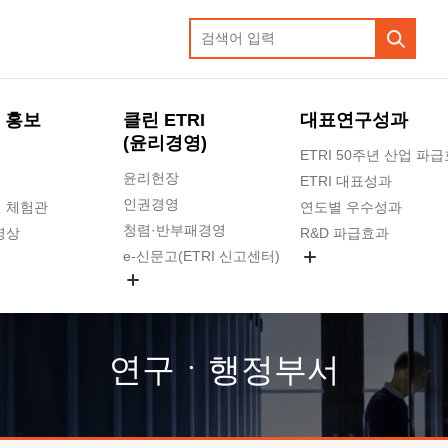
 홍보
클린 ETRI
대표연구성과
(윤리경영)
ETRI 50주년 산업 파
윤리헌장
ETRI 대표성과
인권경영
 체험관
연도별 우수성과
청렴·반부패경영
영상
R&D 파급효과
e-신문고(ETRI 신고센터)
지식공유플랫폼
공익신고
청렴포털 신고
고객의소리
연구ㆍ행정부서
수의계약 현황
부패징계 현황
감사결과공개