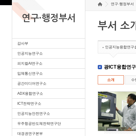
연구·행정부서
연구·행정부서
부서 소
감사부
인공지능융합연구
인공지능연구소
피지컬AI연구소
광ICT융합연
입체통신연구소
소개
수
공간미디어연구소
ADX융합연구소
ICT전략연구소
인공지능안전연구소
우주항공반도체전략연구단
대경권연구본부