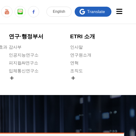
Translate
En
glish
연구·행정부서
ETRI 소개
급효과
감사부
인사말
인공지능연구소
연구원소개
피지컬AI연구소
연혁
입체통신연구소
조직도
공간미디어연구소
기타 공개정보
ADX융합연구소
원규 제·개정 예고
ICT전략연구소
연구원 고객헌장
인공지능안전연구소
ETRI CI
우주항공반도체전략연구단
주요업무연락처
대경권연구본부
찾아오시는길
호남권연구본부