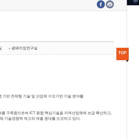
수도권연구본부
기획본부
사업화본부
행정본부
대외협력부
실
광패키징연구실
TOP
 기반 전략형 기술 및 산업체 수요기반 기술 분야를
를 구축함으로써 ICT 융합 핵심기술을 지역산업체에 보급 확산하고,
체 기술경쟁력 제고와 매출 증대를 도모하고 있다.