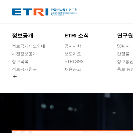
본문 바로가기
주요메뉴 바로가기
하단메뉴 바로가기
정보공개
ETRI 소식
연구원
정보공개제도안내
공지사항
50년사
사전정보공개
보도자료
간행물
정보목록
ETRI SNS
정보통신
정보공개청구
채용공고
홍보 동
경영공시
공공데이터개방
사업실명제