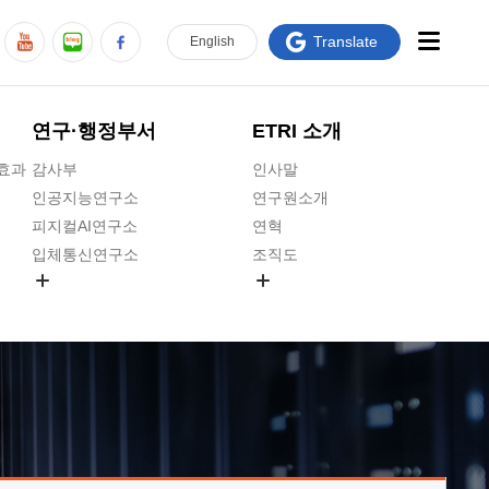
Translate
En
glish
연구·행정부서
ETRI 소개
급효과
감사부
인사말
인공지능연구소
연구원소개
피지컬AI연구소
연혁
입체통신연구소
조직도
공간미디어연구소
기타 공개정보
ADX융합연구소
원규 제·개정 예고
ICT전략연구소
연구원 고객헌장
인공지능안전연구소
ETRI CI
우주항공반도체전략연구단
주요업무연락처
대경권연구본부
찾아오시는길
호남권연구본부