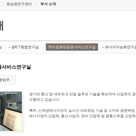
호남권연구센터
부서 소개
개
실
광ICT융합연구실
엣지컴퓨팅응용서비스연구실
에너지지능화연구
용서비스연구실
행업무
광기반 통신 및 네트워크 단말 솔루션 기술을 확보하여 산업체의 
수행하고 있습니다.
특히, 신재생에너지장치 실시간 네트워킹 기술 및 스마트 광분배망 
에너지장치 산업체, 통신사업자, 장비 산업체 및 광통신부품 산업체