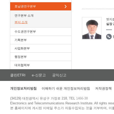
호남권연구본부
연구본부 소개
엣지
부서 소개
실장
수도권연구본부
기획본부
사업화본부
행정본부
대외협력부
클린ETRI
e-신문고
공익신고
개인정보처리방침
이해하기 쉬운 개인정보처리방침
저작권정책
(34129) 대전광역시 유성구 가정로 218, TEL
1466-38
Electronics and Telecommunications Research Institute.
All rights res
본 홈페이지에 게시된 이메일 주소가 자동수집되는 것을 거부하며, 이