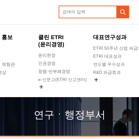
 홍보
클린 ETRI
대표연구성과
(윤리경영)
ETRI 50주년 산업 파
윤리헌장
ETRI 대표성과
인권경영
 체험관
연도별 우수성과
청렴·반부패경영
영상
R&D 파급효과
e-신문고(ETRI 신고센터)
지식공유플랫폼
공익신고
청렴포털 신고
고객의소리
연구ㆍ행정부서
수의계약 현황
부패징계 현황
감사결과공개