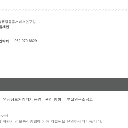
컴퓨팅응용서비스연구실
 김재인
062-970-6629
연락처
영상정보처리기기 운영ㆍ관리 방침
부설연구소공고
erved.
를 위반시 정보통신망법에 의해 처벌됨을 유념하시기 바랍니다.