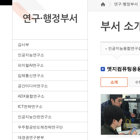
연구·행정부서
연구·행정부서
부서 소
감사부
인공지능융합연구
인공지능연구소
피지컬AI연구소
엣지컴퓨팅응
입체통신연구소
소개
수
공간미디어연구소
ADX융합연구소
ICT전략연구소
인공지능안전연구소
우주항공반도체전략연구단
대경권연구본부