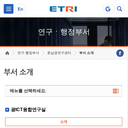
본문 바로가기
주요메뉴 바로가기
하단메뉴 바로가기
En
연구ㆍ행정부서
연구·행정부서
호남권연구센터
부서 소개
부서 소개
메뉴를 선택하세요.
광ICT융합연구실
소개