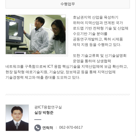
수행업무
호남권지역 산업을 육성하기
위하여 지역산업과 연계된 국가
로드맵 기반 전략형 기술 및 산업체
수요기반 기술 분야를
공동연구개발하고, 특허 시제품
제작 지원 등을 수행하고 있다.
또한 기술교류회 및 신기술설명회
운영을 통하여 상생협력
네트워크를 구축함으로써 ICT 융합 핵심기술을 지역산업체에 보급 확산하고,
현장 밀착형 애로기술지원, 기술상담, 정보제공 등을 통해 지역산업체
기술경쟁력 제고와 매출 증대를 도모하고 있다.
광ICT융합연구실
실장 박형준
062-970-6617
연락처