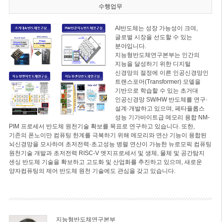
수행업무
AI반도체는 성장 가능성이 크며,
글로벌 시장을 선도할 수 있는
분야입니다.
지능형반도체연구본부는 인간의
지능을 달성하기 위한 디지털
신경망의 절정에 이른 인공신경망인
트랜스포머(Transformer) 모델을
기반으로 학습할 수 있는 초거대
인공신경망 SW/HW 반도체를 연구·
설계·개발하고 있으며, 페타플롭스
성능 기가바이트급 메모리 융합 NM-
PIM 프로세서 반도체 원천기술 확보를 목표로 연구하고 있습니다. 또한,
기존의 폰노이만 컴퓨팅 한계를 극복하기 위해 메모리와 연산 기능이 융합된
뇌신경망을 모사하여 초저전력·초고성능 병렬 연산이 가능한 뉴로모픽 컴퓨팅
원천기술 개발과 초저전력 RISC-V 엣지프로세서 및 생체, 물체 및 공간탐지
센싱 반도체 기술을 확보하고 고도화 및 산업화를 추진하고 있으며, 새로운
양자컴퓨팅의 제어 반도체 원천 기술에도 관심을 갖고 있습니다.
지능형반도체연구본부