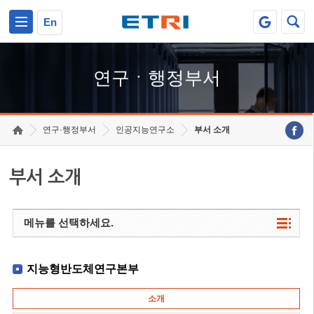
본문 바로가기
주요메뉴 바로가기
하단메뉴 바로가기
En
연구ㆍ행정부서
연구·행정부서
인공지능연구소
부서 소개
부서 소개
메뉴를 선택하세요.
지능형반도체연구본부
소개