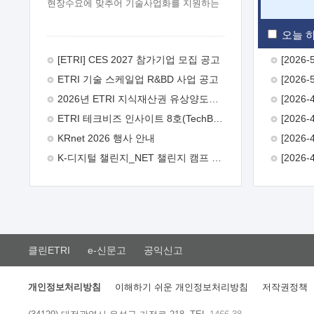
현장수요에 맞추어 기술사업화를 지원하는
『연구인력 현장지원』프로그램을
운영하고 있습니다.이에 연구인력의 지원을
오늘 하
희망하는 중소.중견기업에서는 신청하여
주시기 바랍니다.
2026년 8월
[ETRI] CES 2027 참가기업 모집 공고
한국전자통신연구원장
1. 추진개요

ETRI 기술 스케일업 R&BD 사업 공고
추진목적: ETRI 인력을 기업현장에 파견.
기술지원을 실시함으로써 ETRI 개발기술의
2026년 ETRI 지식재산권 유상양도계약 수요조사 공고
사업화를 지원하여 사업화성과를
ETRI 테크비즈 인사이트 8호(TechBiz Insight Vol.8) 발간
극대화하고, 지원기업을 강견기업으로
육성하고자 함.
 신청자격: ETRI
KRnet 2026 행사 안내
협력기업 및 일반 ICT 중소기업* 협력기업:
K-디지털 챌린지_NET 챌린지 캠프 시즌13 안내
ETRI 창업/연구소기업, 기술이전/출자기업
등 ETRI 개발기술을 사업화하고자 하는
기업
 파견기간: 1년 이상 [최대 3년까지
연속지원 가능]* 연속지원은 지원완료
시점에서 당해 지원실적과 차기 지원계획을
평가하여 결정
 기업부담: 연구인력
연봉기준 30 ~ 40%* (1년차) 연봉의 30%,
클린ETRI
e-신문고
공익신고
(2 ~ 3년차) 연봉의 40%
 추진일정(1)
희망기업 신청/접수(2)희망인력-희망기업
매칭(3)현장조사/ 선정(심의)(4)협약체결
개인정보처리방침
이해하기 쉬운 개인정보처리방침
저작권정책
(5)기업파견8월 3일 ~ 14일
8월 17일 ~
26일
9월초순
9월 중순
10월 이후*