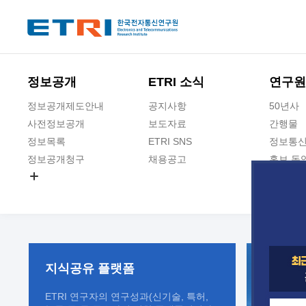
본문 바로가기
주요메뉴 바로가기
정보공개
ETRI 소식
연구원
정보공개제도안내
공지사항
50년사
사전정보공개
보도자료
간행물
정보목록
ETRI SNS
정보통신
정보공개청구
채용공고
홍보 동
경영공시
공공데이터개방
사업실명제
지식공유
플랫폼
ETRI 연구자의 연구성과(신기술, 특허,