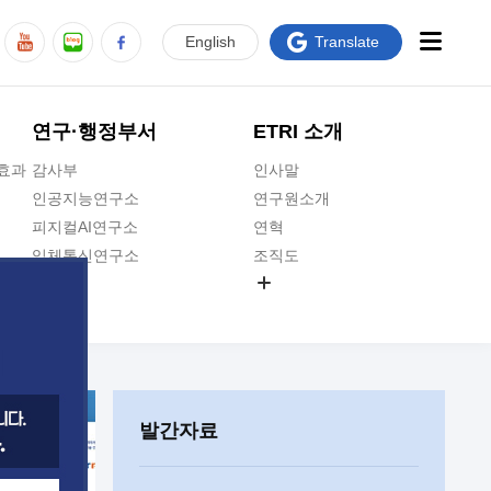
En
glish
Translate
연구·행정부서
ETRI 소개
급효과
감사부
인사말
인공지능연구소
연구원소개
피지컬AI연구소
연혁
입체통신연구소
조직도
공간미디어연구소
기타 공개정보
ADX융합연구소
원규 제·개정 예고
ICT전략연구소
연구원 고객헌장
인공지능안전연구소
ETRI CI
우주항공반도체전략연구단
주요업무연락처
발간자료
대경권연구본부
찾아오시는길
호남권연구본부