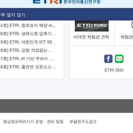
[2026-52호] ETRI, ITU-T 자율주행차 국제표준화 주도한다
루 열지 않기
[2026-51호] ETRI, 항로표지 해양 IoT 무선통신체계 개발 나선다
[2026-50호] ETRI, 생체신호 압축기술 국제표준 채택...의료 AI 시대 연다
비대면
체험관 견학
체험관
[2026-49호] ETRI, 대한민국 ICT 50년 역사를 담은 온라인 50년사 공개
[2026-48호] ETRI, 감염 걱정없는 공중 터치 인터페이스 시대 연다
[2026-47호] ETRI, AI 기반 주파수 예측기술 국제표준 이끌어
[2026-46호] ETRI, 출연연 오픈소스 협의체 '범출연연'으로 확대 운영
ETRI SNS
영상정보처리기기 운영ㆍ관리 방침
부설연구소공고