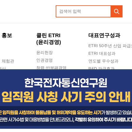
 홍보
클린 ETRI
대표연구성과
(윤리경영)
ETRI 50주년 산업 파
윤리헌장
ETRI 대표성과
인권경영
 체험관
연도별 우수성과
청렴·반부패경영
영상
R&D 파급효과
e-신문고(ETRI 신고센터)
지식공유플랫폼
공익신고
청렴포털 신고
고객의소리
수의계약 현황
부패징계 현황
감사결과공개