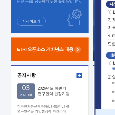
논문 등)를 공유하기 위한 플랫폼입니다.
자세히보기
ETRI 오픈소스
거버넌스 대응
공지사항
보도자
03
2026년도 하반기
연구인력 현장지원
2026.08
희망기업 신청/접수
한국전자통신연구원(ETRI)은 ETRI
연구인력을 기업현장에 파견하여