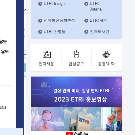
ETRI Insight
ETRI
수도권연구본부
Journal
기획본부
사업화본부
전자통신동향분석
ETRI 웹진
행정본부
ETRI 간행물
전자도서관
대외협력부
인력채용
입찰공고
공동/위탁
이전
업 지원
능 기술
체실험실