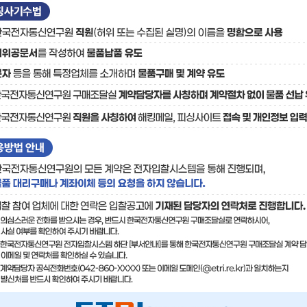
료
기술사업화플랫폼/기술
기술예고
중소기
보유특허
이전가
융합기술연구생산센터
반도