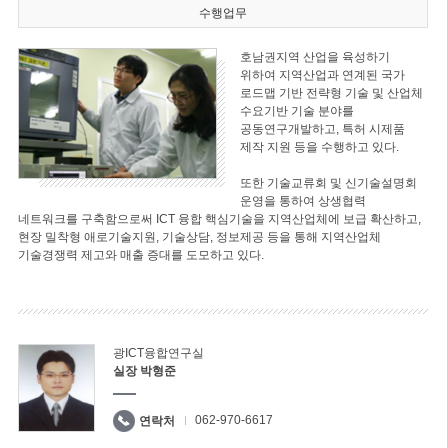
수행업무
호남권지역 산업을 육성하기
위하여 지역산업과 연계된 국가
로드맵 기반 전략형 기술 및 산업체
수요기반 기술 분야를
공동연구개발하고, 특허 시제품
제작 지원 등을 수행하고 있다.
또한 기술교류회 및 신기술설명회
운영을 통하여 상생협력
네트워크를 구축함으로써 ICT 융합 핵심기술을 지역산업체에 보급 확산하고,
현장 밀착형 애로기술지원, 기술상담, 정보제공 등을 통해 지역산업체
기술경쟁력 제고와 매출 증대를 도모하고 있다.
광ICT융합연구실
실장 박형준
062-970-6617
연락처