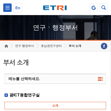
본문 바로가기
주요메뉴 바로가기
하단메뉴 바로가기
En
연구ㆍ행정부서
연구·행정부서
호남권연구센터
부서 소개
부서 소개
메뉴를 선택하세요.
광ICT융합연구실
소개