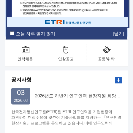
ETRI Insight
ETRI Journal
전자통신동향분석
ETRI 웹진
ETRI 간행물
전자도서관
[닫기]
오늘 하루 열지 않기
인력채용
입찰공고
공동/위탁
공지사항
03
2026년도 하반기 연구인력 현장지원 희망기업 신청/접수
2026.08
한국전자통신연구원(ETRI)은 ETRI 연구인력을 기업현장에
파견하여 현장수요에 맞추어 기술사업화를 지원하는 『연구인력
현장지원』프로그램을 운영하고 있습니다.이에 연구인력의
지원을 희망하는 중소.중견기업에서는 신청하여 주시기