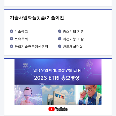
프로그램 개발
 상세이력ㅇ(붙 임1) 대상인력 A 상세이력ㅇ(붙
임2) 대상인력 B 상세이력
3. 신청방법 및 향후일정 등

신청방법: 이메일 (verdi@etri.re.kr)* <별첨양식>을 작성하여
기술사업화플랫폼/기술이전
제출
 문 의 처: ETRI사업화본부 기업성장지원부
기업성장지원전략실ㅇ오경석 책임 연구원 (T. 042-860-5076,
verdi@etri.re.kr)
 제출양식
ㅇ(별첨양식) ETRI연구인력
기술예고
중소기업 지원
현장지원 신청서 (기업)
보유특허
이전가능 기술
융합기술연구생산센터
반도체실험실