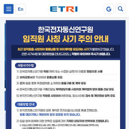
본문 바로가기
주요메뉴 바로가기
En
지식공유
ETRI 오픈소스
플랫폼
거버넌스 대응
발간자료