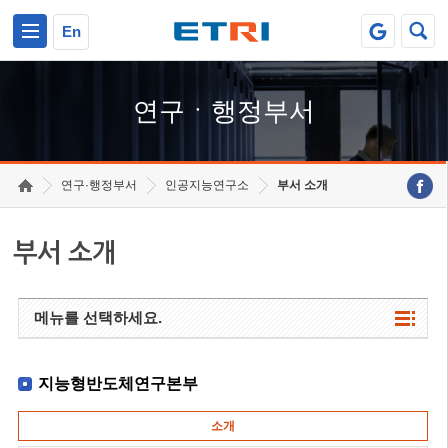
본문 바로가기
주요메뉴 바로가기
하단메뉴 바로가기
En
연구ㆍ행정부서
연구·행정부서
인공지능연구소
부서 소개
부서 소개
메뉴를 선택하세요.
지능형반도체연구본부
소개