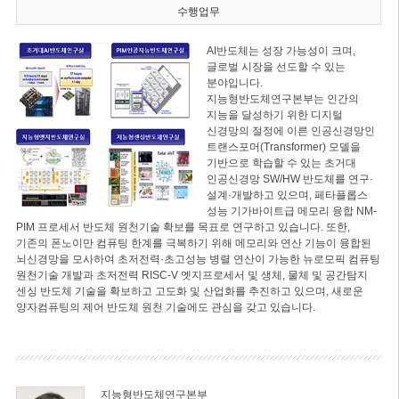
수행업무
AI반도체는 성장 가능성이 크며,
글로벌 시장을 선도할 수 있는
분야입니다.
지능형반도체연구본부는 인간의
지능을 달성하기 위한 디지털
신경망의 절정에 이른 인공신경망인
트랜스포머(Transformer) 모델을
기반으로 학습할 수 있는 초거대
인공신경망 SW/HW 반도체를 연구·
설계·개발하고 있으며, 페타플롭스
성능 기가바이트급 메모리 융합 NM-
PIM 프로세서 반도체 원천기술 확보를 목표로 연구하고 있습니다. 또한,
기존의 폰노이만 컴퓨팅 한계를 극복하기 위해 메모리와 연산 기능이 융합된
뇌신경망을 모사하여 초저전력·초고성능 병렬 연산이 가능한 뉴로모픽 컴퓨팅
원천기술 개발과 초저전력 RISC-V 엣지프로세서 및 생체, 물체 및 공간탐지
센싱 반도체 기술을 확보하고 고도화 및 산업화를 추진하고 있으며, 새로운
양자컴퓨팅의 제어 반도체 원천 기술에도 관심을 갖고 있습니다.
지능형반도체연구본부