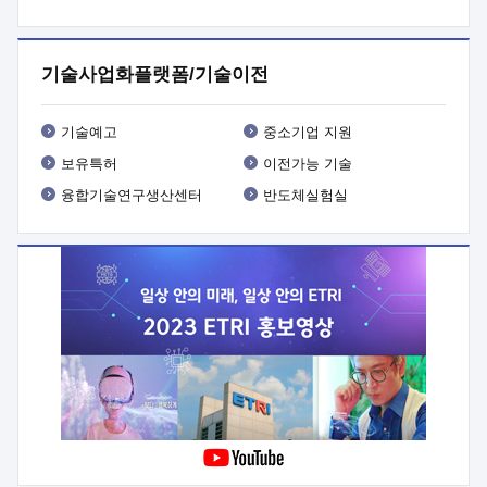
프로그램 개발
 상세이력ㅇ(붙 임1) 대상인력 A 상세이력ㅇ(붙
임2) 대상인력 B 상세이력
3. 신청방법 및 향후일정 등

신청방법: 이메일 (verdi@etri.re.kr)* <별첨양식>을 작성하여
기술사업화플랫폼/기술이전
제출
 문 의 처: ETRI사업화본부 기업성장지원부
기업성장지원전략실ㅇ오경석 책임 연구원 (T. 042-860-5076,
verdi@etri.re.kr)
 제출양식
ㅇ(별첨양식) ETRI연구인력
기술예고
중소기업 지원
현장지원 신청서 (기업)
보유특허
이전가능 기술
융합기술연구생산센터
반도체실험실