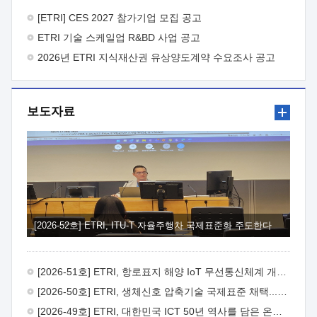
바랍니다.
2026년 8월 한국전자통신연구원장
1. 추진개요

추진목적: ETRI 인력을 기업현장에 파견. 기술지원을
[ETRI] CES 2027 참가기업 모집 공고
실시함으로써 ETRI 개발기술의 사업화를 지원하여
ETRI 기술 스케일업 R&BD 사업 공고
사업화성과를 극대화하고, 지원기업을 강견기업으로 육성하고자
함.
2026년 ETRI 지식재산권 유상양도계약 수요조사 공고
 신청자격: ETRI 협력기업 및 일반 ICT 중소기업*
협력기업: ETRI 창업/연구소기업, 기술이전/출자기업 등 ETRI
개발기술을 사업화하고자 하는 기업
 파견기간: 1년 이상
[최대 3년까지 연속지원 가능]* 연속지원은 지원완료 시점에서
보도자료
당해 지원실적과 차기 지원계획을 평가하여 결정
 기업부담:
연구인력 연봉기준 30 ~ 40%* (1년차) 연봉의 30%, (2 ~ 3년차)
연봉의 40%
 추진일정(1)희망기업 신청/접수(2)희망인력-
희망기업 매칭(3)현장조사/ 선정(심의)(4)협약체결(5)
기업파견8월 3일 ~ 14일
8월 17일 ~ 26일
9월초순
9월 중순
10월 이후* 상기일정은 희망인력-희망기업간 매칭 원활시를
가정한 것으로 상황에 따라 상당기간 일정이 지연될 수 있음. **
(1)희망인력-희망기업간 적합성이 낮다고 판단되거나, (2)
희망인력이 파견의사를 철회할 경우 후속 절차가 진행되지 않을
[2026-52호] ETRI, ITU-T 자율주행차 국제표준화 주도한다
수 있음.2. 현장지원 희망인력 및 상세이력
 희망인력
목록기술분야연구인력번호지원가능 기술반도체/
전자소자A반도체 소자(trasistor/diode) 제작 공정 전자소자 제작
[2026-51호] ETRI, 항로표지 해양 IoT 무선통신체계 개발 나선다
공정(FET / SBD 등 )유기물 반도체 소재 및 소자 설계, 합성 및
제작바이오센서 설계/제작토양/수질/가스 센서 설계/
[2026-50호] ETRI, 생체신호 압축기술 국제표준 채택...의료 AI 시대 연다
제작광소자응용B광 센서 및 응용 시스템시스템 제어 및 데이터
[2026-49호] ETRI, 대한민국 ICT 50년 역사를 담은 온라인 50년사 공개
처리FPGA 제어, VHDL 프로그램 개발Labview, Python, C