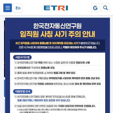
본문 바로가기
주요메뉴 바로가기
En
지식공유
ETRI 오픈소스
플랫폼
거버넌스 대응
발간자료