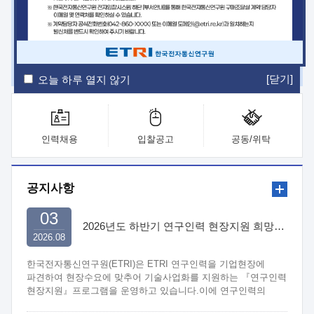
ETRI Insight
ETRI Journal
전자통신동향분석
ETRI 웹진
ETRI 간행물
전자도서관
[닫기]
오늘 하루 열지 않기
인력채용
입찰공고
공동/위탁
공지사항
03
2026년도 하반기 연구인력 현장지원 희망기업 신청/접수
2026.08
한국전자통신연구원(ETRI)은 ETRI 연구인력을 기업현장에
파견하여 현장수요에 맞추어 기술사업화를 지원하는 『연구인력
현장지원』프로그램을 운영하고 있습니다.이에 연구인력의
지원을 희망하는 중소.중견기업에서는 신청하여 주시기