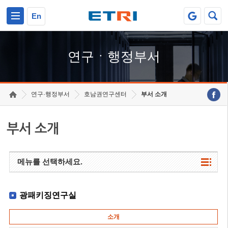
본문 바로가기
주요메뉴 바로가기
하단메뉴 바로가기
En
연구ㆍ행정부서
연구·행정부서
호남권연구센터
부서 소개
부서 소개
메뉴를 선택하세요.
광패키징연구실
소개