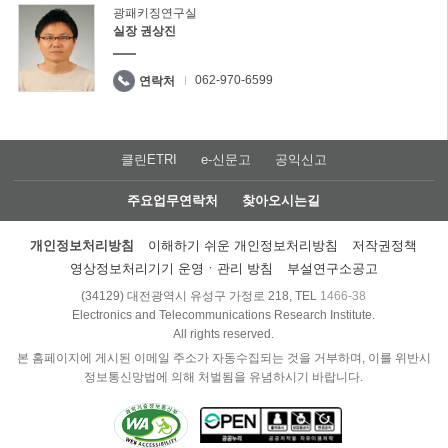
광패키징연구실
실장 권상진
062-970-6599
연락처
클린ETRI
e-신문고
공익신고
주요업무연락처
찾아오시는길
개인정보처리방침
이해하기 쉬운 개인정보처리방침
저작권정책
영상정보처리기기 운영ㆍ관리 방침
부설연구소공고
(34129) 대전광역시 유성구 가정로 218, TEL
1466-38
Electronics and Telecommunications Research Institute.
All rights reserved.
본 홈페이지에 게시된 이메일 주소가 자동수집되는 것을 거부하며, 이를 위반시
정보통신망법에 의해 처벌됨을 유념하시기 바랍니다.