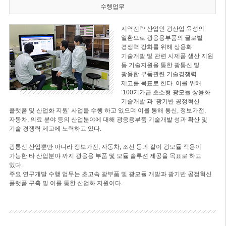
수행업무
지역전략 산업인 광산업 육성의
일환으로 광응용부품의 글로벌
경쟁력 강화를 위해 상용화
기술개발 및 관련 시제품 생산 지원
등 기술지원을 통한 광통신 및
광융합 부품관련 기술경쟁력
제고를 목표로 한다. 이를 위해
‘100기가급 초소형 광모듈 상용화
기술개발’과 ‘광기반 공정혁신
플랫폼 및 산업화 지원’ 사업을 수행 하고 있으며 이를 통해 통신, 정보가전,
자동차, 의료 분야 등의 산업분야에 대해 광응용부품 기술개발 성과 확산 및
기술 경쟁력 제고에 노력하고 있다.
광통신 산업뿐만 아니라 정보가전, 자동차, 조선 등과 같이 광모듈 적용이
가능한 타 산업분야 까지 광응용 부품 및 모듈 솔루션 제공을 목표로 하고
있다.
주요 연구개발 수행 업무는 초고속 광부품 및 광모듈 개발과 광기반 공정혁신
플랫폼 구축 및 이를 통한 산업화 지원이다.