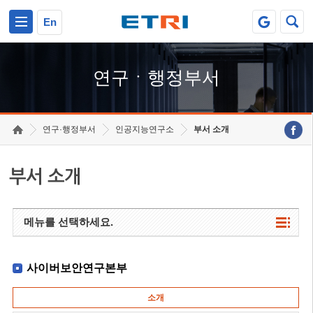
본문 바로가기
주요메뉴 바로가기
하단메뉴 바로가기
En
연구ㆍ행정부서
연구·행정부서
인공지능연구소
부서 소개
부서 소개
메뉴를 선택하세요.
사이버보안연구본부
소개