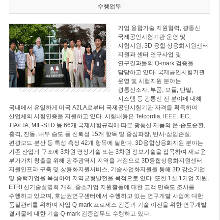
수행업무
기업 융합기술 지원협력, 광통신
국제공인시험기관 운영 및
시험지원, 3D 융합 상용화지원센터
지원과 센터 연구사업 및
연구결과물의 Q-mark 검증을
담당하고 있다. 국제공인시험기관
운영 및 시험지원 분야는
광통신소자, 부품, 모듈, 단말,
시스템 등 광통신 전 분야에 대해
국내에서 유일하게 미국 A2LA로부터 국제공인시험기관 자격을 획득하여
산업체의 시험인증을 지원하고 있다. 시험내용은 Telcordia, IEEE, IEC,
TIA/EIA, MIL-STD 등 66개 국제시험규격에 따른 광통신 제품의 온·습도순환,
충격, 진동, 내부 습도 등 신뢰성 15개 항목 및 중심파장, 반사·삽입손실,
편광모드 분산 등 특성 측정 42개 항목에 달한다. 3D융합상용화지원 분야는
기존 산업의 구조에 3차원 영상기술 또는 3차원 정보기술을 접목하여 새로운
부가가치 창출을 위해 광주광역시 지역을 거점으로 3D융합상용화지원센터
지원인프라 구축 및 상용화지원서비스, 기술사업화지원을 통해 3D 강소기업
및 중핵기업을 육성하여 지역균형발전을 목적으로 있다. 또한 1실 1기업 지원,
ETRI 신기술설명회 개최, 중소기업 지원활동에 대한 고객 만족도 조사를
수행하고 있으며, 호남권연구센터에서 수행하고 있는 연구개발 사업에 대한
품질관리를 위하여 사업 Q-mark 프로세스 검증과 기술 이전을 위한 연구개발
결과물에 대한 기술 Q-mark 검증업무도 수행하고 있다.