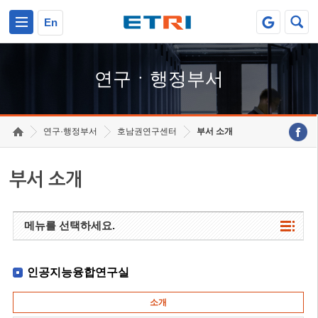
본문 바로가기
주요메뉴 바로가기
하단메뉴 바로가기
En
연구ㆍ행정부서
연구·행정부서
호남권연구센터
부서 소개
부서 소개
메뉴를 선택하세요.
인공지능융합연구실
소개