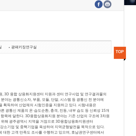
수도권연구본부
기획본부
사업화본부
행정본부
대외협력부
실
광패키징연구실
TOP
, 3D 융합 상용화지원센터 지원과 센터 연구사업 및 연구결과물의
분야는 광통신소자, 부품, 모듈, 단말, 시스템 등 광통신 전 분야에
을 획득하여 산업체의 시험인증을 지원하고 있다. 시험내용은
제시험규격에 따른 광통신 제품의 온·습도순환, 충격, 진동, 내부 습도 등 신뢰성 15개
2개 항목에 달한다. 3D융합상용화지원 분야는 기존 산업의 구조에 3차원
을 위해 광주광역시 지역을 거점으로 3D융합상용화지원센터
 강소기업 및 중핵기업을 육성하여 지역균형발전을 목적으로 있다.
활동에 대한 고객 만족도 조사를 수행하고 있으며, 호남권연구센터에서