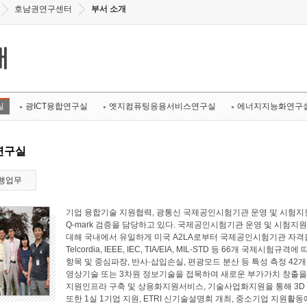
호남권연구센터
부서 소개
개
실
광ICT융합연구실
엣지컴퓨팅응용서비스연구실
에너지지능화연구
연구실
행업무
기업 융합기술 지원협력, 광통신 국제공인시험기관 운영 및 시험지원
Q-mark 검증을 담당하고 있다. 국제공인시험기관 운영 및 시험지원 
대해 국내에서 유일하게 미국 A2LA로부터 국제공인시험기관 자격
Telcordia, IEEE, IEC, TIA/EIA, MIL-STD 등 66개 국
항목 및 중심파장, 반사·삽입손실, 편광모드 분산 등 특성 측정 4
영상기술 또는 3차원 정보기술을 접목하여 새로운 부가가치 창출
지원인프라 구축 및 상용화지원서비스, 기술사업화지원을 통해 3D
또한 1실 1기업 지원, ETRI 신기술설명회 개최, 중소기업 지원