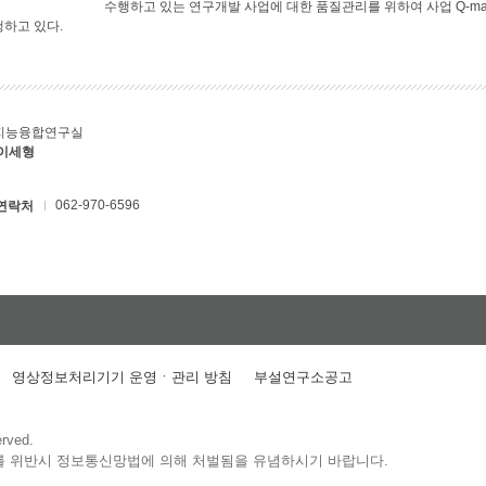
수행하고 있는 연구개발 사업에 대한 품질관리를 위하여 사업 Q-ma
행하고 있다.
지능융합연구실
 이세형
062-970-6596
연락처
영상정보처리기기 운영ㆍ관리 방침
부설연구소공고
erved.
를 위반시 정보통신망법에 의해 처벌됨을 유념하시기 바랍니다.