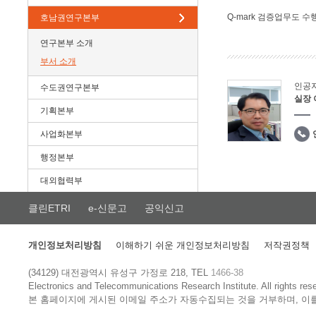
Q-mark 검증업무도 수
호남권연구본부
연구본부 소개
부서 소개
인공
수도권연구본부
실장
기획본부
사업화본부
행정본부
대외협력부
클린ETRI
e-신문고
공익신고
개인정보처리방침
이해하기 쉬운 개인정보처리방침
저작권정책
(34129) 대전광역시 유성구 가정로 218, TEL
1466-38
Electronics and Telecommunications Research Institute.
All rights res
본 홈페이지에 게시된 이메일 주소가 자동수집되는 것을 거부하며, 이