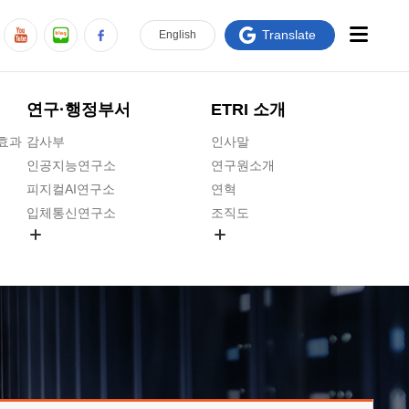
Translate
En
glish
연구·행정부서
ETRI 소개
급효과
감사부
인사말
인공지능연구소
연구원소개
피지컬AI연구소
연혁
입체통신연구소
조직도
공간미디어연구소
기타 공개정보
ADX융합연구소
원규 제·개정 예고
ICT전략연구소
연구원 고객헌장
인공지능안전연구소
ETRI CI
우주항공반도체전략연구단
주요업무연락처
대경권연구본부
찾아오시는길
호남권연구본부