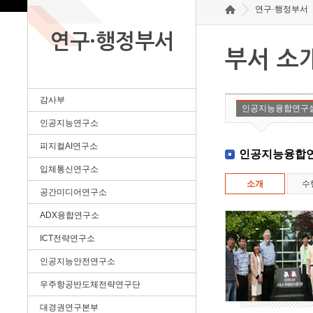
연구·행정부서
연구·행정부서
부서 소
감사부
인공지능융합연구
인공지능연구소
피지컬AI연구소
인공지능융합
입체통신연구소
소개
수
공간미디어연구소
ADX융합연구소
ICT전략연구소
인공지능안전연구소
우주항공반도체전략연구단
대경권연구본부