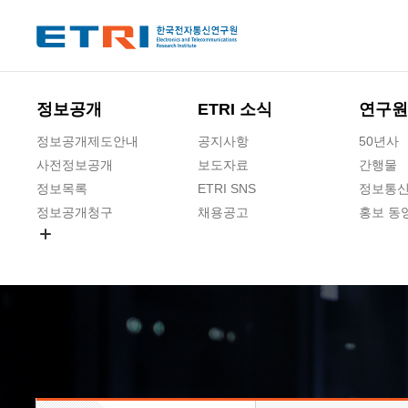
본문 바로가기
주요메뉴 바로가기
하단메뉴 바로가기
정보공개
ETRI 소식
연구원
정보공개제도안내
공지사항
50년사
사전정보공개
보도자료
간행물
정보목록
ETRI SNS
정보통신
정보공개청구
채용공고
홍보 동
경영공시
공공데이터개방
사업실명제