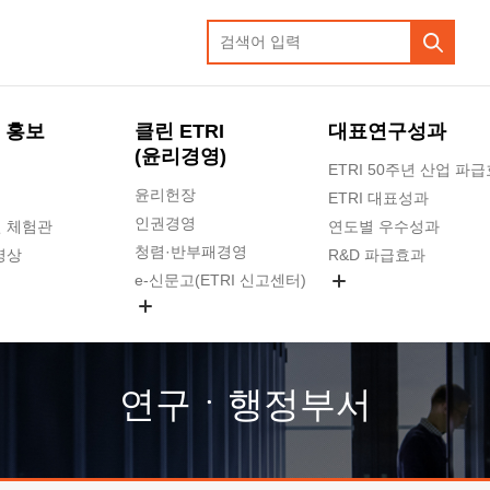
 홍보
클린 ETRI
대표연구성과
(윤리경영)
ETRI 50주년 산업 파
윤리헌장
ETRI 대표성과
인권경영
 체험관
연도별 우수성과
청렴·반부패경영
영상
R&D 파급효과
e-신문고(ETRI 신고센터)
지식공유플랫폼
공익신고
청렴포털 신고
고객의소리
연구ㆍ행정부서
수의계약 현황
부패징계 현황
감사결과공개