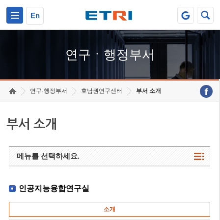
본문 바로가기
주요메뉴 바로가기
하단메뉴 바로가기
En
연구ㆍ행정부서
연구·행정부서
호남권연구센터
부서 소개
부서 소개
메뉴를 선택하세요.
인공지능융합연구실
소개