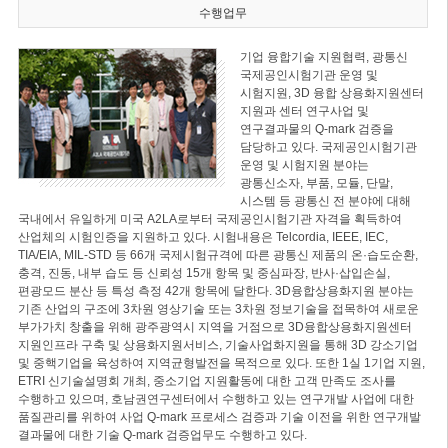
수행업무
기업 융합기술 지원협력, 광통신
국제공인시험기관 운영 및
시험지원, 3D 융합 상용화지원센터
지원과 센터 연구사업 및
연구결과물의 Q-mark 검증을
담당하고 있다. 국제공인시험기관
운영 및 시험지원 분야는
광통신소자, 부품, 모듈, 단말,
시스템 등 광통신 전 분야에 대해
국내에서 유일하게 미국 A2LA로부터 국제공인시험기관 자격을 획득하여
산업체의 시험인증을 지원하고 있다. 시험내용은 Telcordia, IEEE, IEC,
TIA/EIA, MIL-STD 등 66개 국제시험규격에 따른 광통신 제품의 온·습도순환,
충격, 진동, 내부 습도 등 신뢰성 15개 항목 및 중심파장, 반사·삽입손실,
편광모드 분산 등 특성 측정 42개 항목에 달한다. 3D융합상용화지원 분야는
기존 산업의 구조에 3차원 영상기술 또는 3차원 정보기술을 접목하여 새로운
부가가치 창출을 위해 광주광역시 지역을 거점으로 3D융합상용화지원센터
지원인프라 구축 및 상용화지원서비스, 기술사업화지원을 통해 3D 강소기업
및 중핵기업을 육성하여 지역균형발전을 목적으로 있다. 또한 1실 1기업 지원,
ETRI 신기술설명회 개최, 중소기업 지원활동에 대한 고객 만족도 조사를
수행하고 있으며, 호남권연구센터에서 수행하고 있는 연구개발 사업에 대한
품질관리를 위하여 사업 Q-mark 프로세스 검증과 기술 이전을 위한 연구개발
결과물에 대한 기술 Q-mark 검증업무도 수행하고 있다.