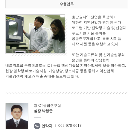
수행업무
호남권지역 산업을 육성하기
위하여 지역산업과 연계된 국가
로드맵 기반 전략형 기술 및 산업체
수요기반 기술 분야를
공동연구개발하고, 특허 시제품
제작 지원 등을 수행하고 있다.
또한 기술교류회 및 신기술설명회
운영을 통하여 상생협력
네트워크를 구축함으로써 ICT 융합 핵심기술을 지역산업체에 보급 확산하고,
현장 밀착형 애로기술지원, 기술상담, 정보제공 등을 통해 지역산업체
기술경쟁력 제고와 매출 증대를 도모하고 있다.
광ICT융합연구실
실장 박형준
062-970-6617
연락처