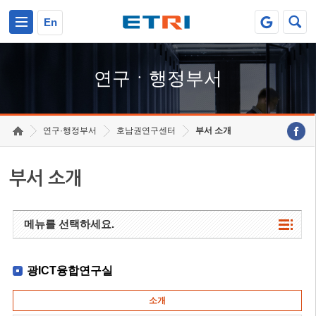
본문 바로가기
주요메뉴 바로가기
하단메뉴 바로가기
En
연구ㆍ행정부서
연구·행정부서
호남권연구센터
부서 소개
부서 소개
메뉴를 선택하세요.
광ICT융합연구실
소개