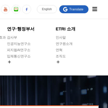
Translate
En
glish
연구·행정부서
ETRI 소개
급효과
감사부
인사말
인공지능연구소
연구원소개
피지컬AI연구소
연혁
입체통신연구소
조직도
공간미디어연구소
기타 공개정보
ADX융합연구소
원규 제·개정 예고
ICT전략연구소
연구원 고객헌장
인공지능안전연구소
ETRI CI
우주항공반도체전략연구단
주요업무연락처
대경권연구본부
찾아오시는길
호남권연구본부