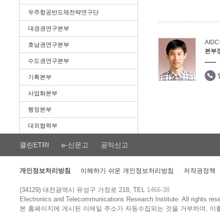
우주항공반도체전략연구단
대경권연구본부
AID
호남권연구본부
본부
수도권연구본부
기획본부
사업화본부
행정본부
대외협력부
클린ETRI
e-신문고
공익신고
개인정보처리방침
이해하기 쉬운 개인정보처리방침
저작권정책
(34129) 대전광역시 유성구 가정로 218, TEL
1466-38
Electronics and Telecommunications Research Institute.
All rights res
본 홈페이지에 게시된 이메일 주소가 자동수집되는 것을 거부하며, 이