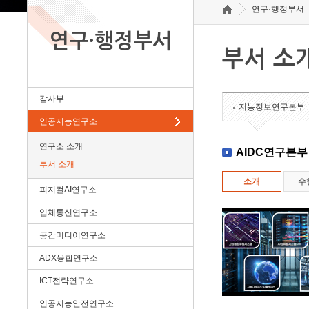
연구·행정부서
연구·행정부서
부서 소
감사부
지능정보연구본부
인공지능연구소
연구소 소개
AIDC연구본부
부서 소개
소개
수
피지컬AI연구소
입체통신연구소
공간미디어연구소
ADX융합연구소
ICT전략연구소
인공지능안전연구소