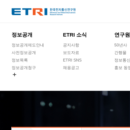
본문 바로가기
주요메뉴 바로가기
하단메뉴 바로가기
정보공개
ETRI 소식
연구원
정보공개제도안내
공지사항
50년사
사전정보공개
보도자료
간행물
정보목록
ETRI SNS
정보통신
정보공개청구
채용공고
홍보 동
경영공시
공공데이터개방
사업실명제