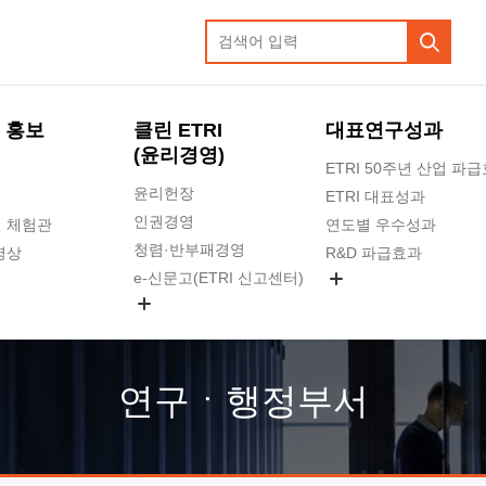
 홍보
클린 ETRI
대표연구성과
(윤리경영)
ETRI 50주년 산업 파
윤리헌장
ETRI 대표성과
인권경영
 체험관
연도별 우수성과
청렴·반부패경영
영상
R&D 파급효과
e-신문고(ETRI 신고센터)
지식공유플랫폼
공익신고
청렴포털 신고
고객의소리
연구ㆍ행정부서
수의계약 현황
부패징계 현황
감사결과공개