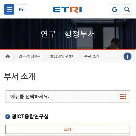
본문 바로가기
주요메뉴 바로가기
하단메뉴 바로가기
En
연구ㆍ행정부서
연구·행정부서
호남권연구센터
부서 소개
부서 소개
메뉴를 선택하세요.
광ICT융합연구실
소개