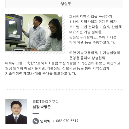
수행업무
호남권지역 산업을 육성하기
위하여 지역산업과 연계된 국가
로드맵 기반 전략형 기술 및 산업체
수요기반 기술 분야를
공동연구개발하고, 특허 시제품
제작 지원 등을 수행하고 있다.
또한 기술교류회 및 신기술설명회
운영을 통하여 상생협력
네트워크를 구축함으로써 ICT 융합 핵심기술을 지역산업체에 보급 확산하고,
현장 밀착형 애로기술지원, 기술상담, 정보제공 등을 통해 지역산업체
기술경쟁력 제고와 매출 증대를 도모하고 있다.
광ICT융합연구실
실장 박형준
062-970-6617
연락처