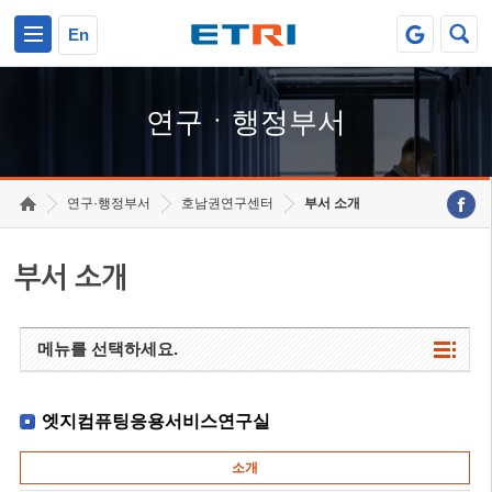
본문 바로가기
주요메뉴 바로가기
하단메뉴 바로가기
En
연구ㆍ행정부서
연구·행정부서
호남권연구센터
부서 소개
부서 소개
메뉴를 선택하세요.
엣지컴퓨팅응용서비스연구실
소개