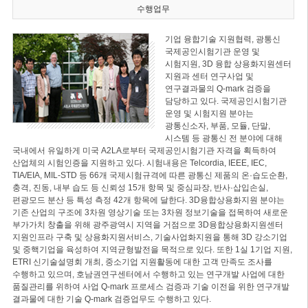
수행업무
기업 융합기술 지원협력, 광통신
국제공인시험기관 운영 및
시험지원, 3D 융합 상용화지원센터
지원과 센터 연구사업 및
연구결과물의 Q-mark 검증을
담당하고 있다. 국제공인시험기관
운영 및 시험지원 분야는
광통신소자, 부품, 모듈, 단말,
시스템 등 광통신 전 분야에 대해
국내에서 유일하게 미국 A2LA로부터 국제공인시험기관 자격을 획득하여
산업체의 시험인증을 지원하고 있다. 시험내용은 Telcordia, IEEE, IEC,
TIA/EIA, MIL-STD 등 66개 국제시험규격에 따른 광통신 제품의 온·습도순환,
충격, 진동, 내부 습도 등 신뢰성 15개 항목 및 중심파장, 반사·삽입손실,
편광모드 분산 등 특성 측정 42개 항목에 달한다. 3D융합상용화지원 분야는
기존 산업의 구조에 3차원 영상기술 또는 3차원 정보기술을 접목하여 새로운
부가가치 창출을 위해 광주광역시 지역을 거점으로 3D융합상용화지원센터
지원인프라 구축 및 상용화지원서비스, 기술사업화지원을 통해 3D 강소기업
및 중핵기업을 육성하여 지역균형발전을 목적으로 있다. 또한 1실 1기업 지원,
ETRI 신기술설명회 개최, 중소기업 지원활동에 대한 고객 만족도 조사를
수행하고 있으며, 호남권연구센터에서 수행하고 있는 연구개발 사업에 대한
품질관리를 위하여 사업 Q-mark 프로세스 검증과 기술 이전을 위한 연구개발
결과물에 대한 기술 Q-mark 검증업무도 수행하고 있다.