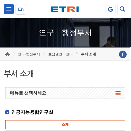
본문 바로가기
주요메뉴 바로가기
하단메뉴 바로가기
En
연구ㆍ행정부서
연구·행정부서
호남권연구센터
부서 소개
부서 소개
메뉴를 선택하세요.
인공지능융합연구실
소개