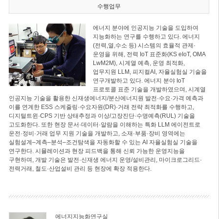
수행업무
에너지 분야에 인공지능 기술을 도입하여
지능화하는 연구를 수행하고 있다. 에너지
(전력,열,수소 등) 시스템의 효율적 관제·
운영을 위해, 전력 IoT 표준화(KS eIoT, OMA
LwM2M), 시계열 예측, 운영 최적화,
업무지원 LLM, 피지컬AI, 자율실험실 기술을
연구개발하고 있다. 에너지 분야 IoT
프로토콜 표준 기술을 개발하였으며, 시계열
인공지능 기술을 활용한 신재생에너지/분산에너지원 발전·수요·가격 예측과
이를 연계한 ESS 스케줄링·수요자원(DR)·거래 전략 최적화를 수행하고,
디지털트윈·CPS 기반 상태추정과 이상/고장진단·수명예측(RUL) 기술을
고도화한다. 또한 현장 문서·데이터·알람을 이해하는 특화 LLM 에이전트로
운전·정비·거래 업무 지원 기술을 개발하고, 소재·부품·장비 영역에는
실험설계–계측–분석–조건탐색을 자동화할 수 있는 AI 자율실험실 기술을
연구한다. 시뮬레이션과 현장 피드백을 통해 신뢰 가능한 운영지능을
구현하며, 개발 기술은 발전·신재생 에너지 운영/설비관리, 마이크로그리드·
전력거래, 철도·산업설비 관리 등 현장에 확장 적용한다.
에너지지능화연구실