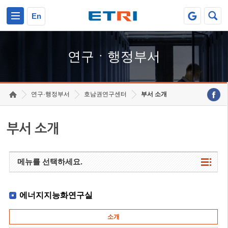
본문 바로가기
주요메뉴 바로가기
하단메뉴 바로가기
En
연구ㆍ행정부서
연구·행정부서
호남권연구센터
부서 소개
부서 소개
메뉴를 선택하세요.
에너지지능화연구실
소개