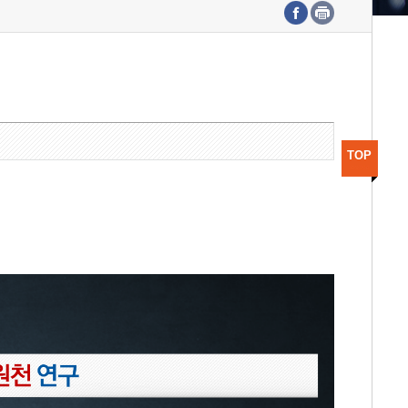
수도권연구본부
기획본부
사업화본부
행정본부
대외협력부
TOP