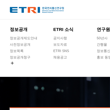
본문 바로가기
주요메뉴 바로가기
하단메뉴 바로가기
정보공개
ETRI 소식
연구원
정보공개제도안내
공지사항
50년사
사전정보공개
보도자료
간행물
정보목록
ETRI SNS
정보통신
정보공개청구
채용공고
홍보 동
경영공시
공공데이터개방
사업실명제