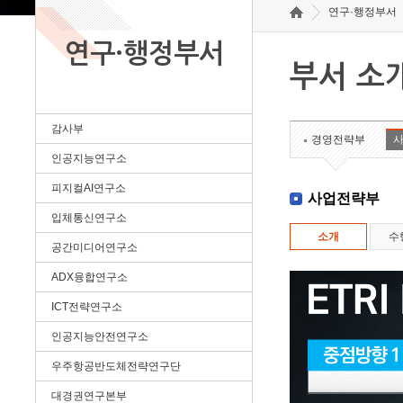
연구·행정부서
연구·행정부서
부서 소
감사부
경영전략부
인공지능연구소
피지컬AI연구소
사업전략부
입체통신연구소
소개
수
공간미디어연구소
ADX융합연구소
ICT전략연구소
인공지능안전연구소
우주항공반도체전략연구단
대경권연구본부