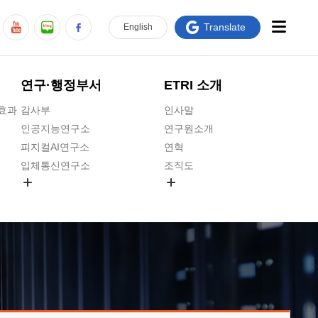
Translate
En
glish
연구·행정부서
ETRI 소개
급효과
감사부
인사말
인공지능연구소
연구원소개
피지컬AI연구소
연혁
입체통신연구소
조직도
공간미디어연구소
기타 공개정보
ADX융합연구소
원규 제·개정 예고
ICT전략연구소
연구원 고객헌장
인공지능안전연구소
ETRI CI
우주항공반도체전략연구단
주요업무연락처
대경권연구본부
찾아오시는길
호남권연구본부