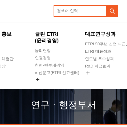
 홍보
클린 ETRI
대표연구성과
(윤리경영)
ETRI 50주년 산업 파
윤리헌장
ETRI 대표성과
인권경영
 체험관
연도별 우수성과
청렴·반부패경영
영상
R&D 파급효과
e-신문고(ETRI 신고센터)
지식공유플랫폼
공익신고
청렴포털 신고
고객의소리
연구ㆍ행정부서
수의계약 현황
부패징계 현황
감사결과공개