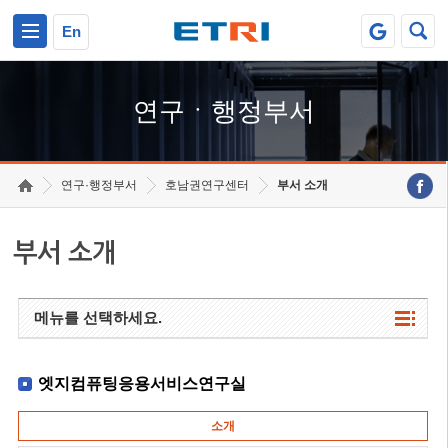
본문 바로가기
주요메뉴 바로가기
하단메뉴 바로가기
En
연구ㆍ행정부서
연구·행정부서
호남권연구센터
부서 소개
부서 소개
메뉴를 선택하세요.
엣지컴퓨팅응용서비스연구실
소개