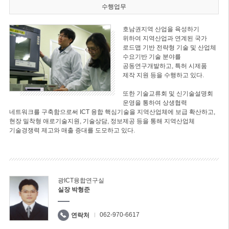
수행업무
호남권지역 산업을 육성하기
위하여 지역산업과 연계된 국가
로드맵 기반 전략형 기술 및 산업체
수요기반 기술 분야를
공동연구개발하고, 특허 시제품
제작 지원 등을 수행하고 있다.
또한 기술교류회 및 신기술설명회
운영을 통하여 상생협력
네트워크를 구축함으로써 ICT 융합 핵심기술을 지역산업체에 보급 확산하고,
현장 밀착형 애로기술지원, 기술상담, 정보제공 등을 통해 지역산업체
기술경쟁력 제고와 매출 증대를 도모하고 있다.
광ICT융합연구실
실장 박형준
062-970-6617
연락처