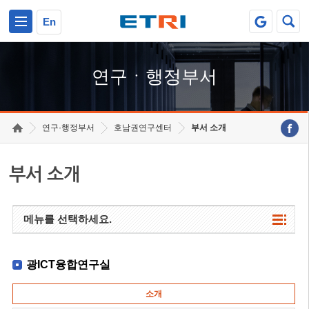
본문 바로가기
주요메뉴 바로가기
하단메뉴 바로가기
En
연구ㆍ행정부서
연구·행정부서
호남권연구센터
부서 소개
부서 소개
메뉴를 선택하세요.
광ICT융합연구실
소개