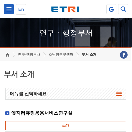
본문 바로가기
주요메뉴 바로가기
하단메뉴 바로가기
En
연구ㆍ행정부서
연구·행정부서
호남권연구센터
부서 소개
부서 소개
메뉴를 선택하세요.
엣지컴퓨팅응용서비스연구실
소개