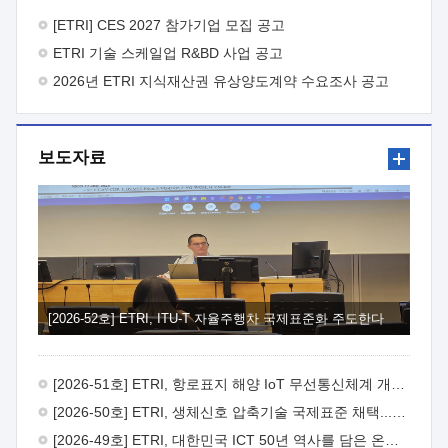
바랍니다.
2026년 8월 한국전자통신연구원장
1. 추진개요

추진목적: ETRI 인력을 기업현장에 파견. 기술지원을
[ETRI] CES 2027 참가기업 모집 공고
실시함으로써 ETRI 개발기술의 사업화를 지원하여
ETRI 기술 스케일업 R&BD 사업 공고
사업화성과를 극대화하고, 지원기업을 강견기업으로 육성하고자
함.
2026년 ETRI 지식재산권 유상양도계약 수요조사 공고
 신청자격: ETRI 협력기업 및 일반 ICT 중소기업*
협력기업: ETRI 창업/연구소기업, 기술이전/출자기업 등 ETRI
개발기술을 사업화하고자 하는 기업
 파견기간: 1년 이상
[최대 3년까지 연속지원 가능]* 연속지원은 지원완료 시점에서
보도자료
당해 지원실적과 차기 지원계획을 평가하여 결정
 기업부담:
연구인력 연봉기준 30 ~ 40%* (1년차) 연봉의 30%, (2 ~ 3년차)
연봉의 40%
 추진일정(1)희망기업 신청/접수(2)희망인력-
희망기업 매칭(3)현장조사/ 선정(심의)(4)협약체결(5)
기업파견8월 3일 ~ 14일
8월 17일 ~ 26일
9월초순
9월 중순
10월 이후* 상기일정은 희망인력-희망기업간 매칭 원활시를
가정한 것으로 상황에 따라 상당기간 일정이 지연될 수 있음. **
(1)희망인력-희망기업간 적합성이 낮다고 판단되거나, (2)
희망인력이 파견의사를 철회할 경우 후속 절차가 진행되지 않을
[2026-52호] ETRI, ITU-T 자율주행차 국제표준화 주도한다
수 있음.2. 현장지원 희망인력 및 상세이력
 희망인력
목록기술분야연구인력번호지원가능 기술반도체/
전자소자A반도체 소자(trasistor/diode) 제작 공정 전자소자 제작
[2026-51호] ETRI, 항로표지 해양 IoT 무선통신체계 개발 나선다
공정(FET / SBD 등 )유기물 반도체 소재 및 소자 설계, 합성 및
제작바이오센서 설계/제작토양/수질/가스 센서 설계/
[2026-50호] ETRI, 생체신호 압축기술 국제표준 채택...의료 AI 시대 연다
제작광소자응용B광 센서 및 응용 시스템시스템 제어 및 데이터
[2026-49호] ETRI, 대한민국 ICT 50년 역사를 담은 온라인 50년사 공개
처리FPGA 제어, VHDL 프로그램 개발Labview, Python, C