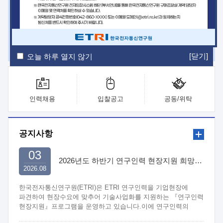
ETRI Insight
ETRI Journal
전자통신동향분석
ETRI 웹진
ETRI 간행물
전자도서관
[닫기]
오늘 하루 열지 않기
인력채용
입찰공고
공동/위탁
공지사항
03
2026년도 하반기 연구인력 현장지원 희망기업 신청/접수
2026.08
한국전자통신연구원(ETRI)은 ETRI 연구인력을 기업현장에
파견하여 현장수요에 맞추어 기술사업화를 지원하는 『연구인력
현장지원』프로그램을 운영하고 있습니다.이에 연구인력의
지원을 희망하는 중소.중견기업에서는 신청하여 주시기