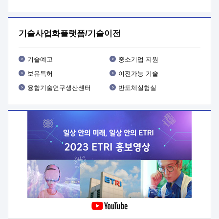
프로그램 개발
 상세이력ㅇ(붙 임1) 대상인력 A 상세이력ㅇ(붙
임2) 대상인력 B 상세이력
3. 신청방법 및 향후일정 등

신청방법: 이메일 (verdi@etri.re.kr)* <별첨양식>을 작성하여
기술사업화플랫폼/기술이전
제출
 문 의 처: ETRI사업화본부 기업성장지원부
기업성장지원전략실ㅇ오경석 책임 연구원 (T. 042-860-5076,
verdi@etri.re.kr)
 제출양식
ㅇ(별첨양식) ETRI연구인력
기술예고
중소기업 지원
현장지원 신청서 (기업)
보유특허
이전가능 기술
융합기술연구생산센터
반도체실험실