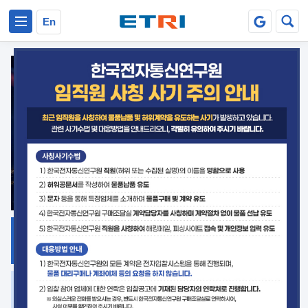
본문 바로가기
주요메뉴 바로가기
En
지식공유
ETRI 오픈소스
플랫폼
거버넌스 대응
발간자료