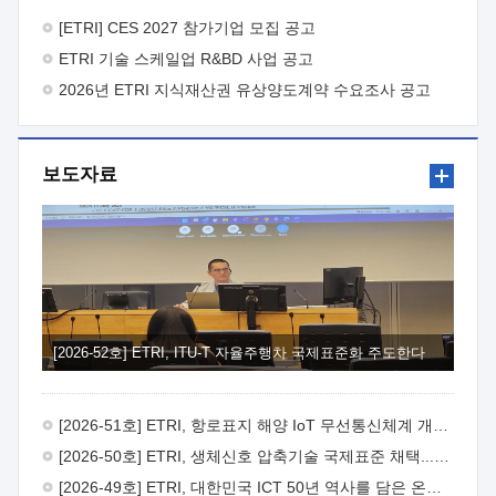
바랍니다.
2026년 8월 한국전자통신연구원장
1. 추진개요

추진목적: ETRI 인력을 기업현장에 파견. 기술지원을
[ETRI] CES 2027 참가기업 모집 공고
실시함으로써 ETRI 개발기술의 사업화를 지원하여
ETRI 기술 스케일업 R&BD 사업 공고
사업화성과를 극대화하고, 지원기업을 강견기업으로 육성하고자
함.
2026년 ETRI 지식재산권 유상양도계약 수요조사 공고
 신청자격: ETRI 협력기업 및 일반 ICT 중소기업*
협력기업: ETRI 창업/연구소기업, 기술이전/출자기업 등 ETRI
개발기술을 사업화하고자 하는 기업
 파견기간: 1년 이상
[최대 3년까지 연속지원 가능]* 연속지원은 지원완료 시점에서
보도자료
당해 지원실적과 차기 지원계획을 평가하여 결정
 기업부담:
연구인력 연봉기준 30 ~ 40%* (1년차) 연봉의 30%, (2 ~ 3년차)
연봉의 40%
 추진일정(1)희망기업 신청/접수(2)희망인력-
희망기업 매칭(3)현장조사/ 선정(심의)(4)협약체결(5)
기업파견8월 3일 ~ 14일
8월 17일 ~ 26일
9월초순
9월 중순
10월 이후* 상기일정은 희망인력-희망기업간 매칭 원활시를
가정한 것으로 상황에 따라 상당기간 일정이 지연될 수 있음. **
(1)희망인력-희망기업간 적합성이 낮다고 판단되거나, (2)
희망인력이 파견의사를 철회할 경우 후속 절차가 진행되지 않을
[2026-52호] ETRI, ITU-T 자율주행차 국제표준화 주도한다
수 있음.2. 현장지원 희망인력 및 상세이력
 희망인력
목록기술분야연구인력번호지원가능 기술반도체/
전자소자A반도체 소자(trasistor/diode) 제작 공정 전자소자 제작
[2026-51호] ETRI, 항로표지 해양 IoT 무선통신체계 개발 나선다
공정(FET / SBD 등 )유기물 반도체 소재 및 소자 설계, 합성 및
제작바이오센서 설계/제작토양/수질/가스 센서 설계/
[2026-50호] ETRI, 생체신호 압축기술 국제표준 채택...의료 AI 시대 연다
제작광소자응용B광 센서 및 응용 시스템시스템 제어 및 데이터
[2026-49호] ETRI, 대한민국 ICT 50년 역사를 담은 온라인 50년사 공개
처리FPGA 제어, VHDL 프로그램 개발Labview, Python, C