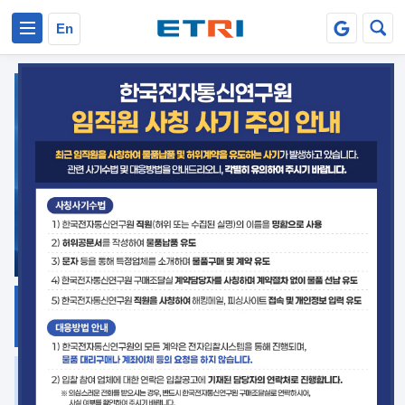
본문 바로가기
주요메뉴 바로가기
En
지식공유
ETRI 오픈소스
플랫폼
거버넌스 대응
발간자료