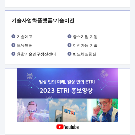
프로그램 개발
 상세이력ㅇ(붙 임1) 대상인력 A 상세이력ㅇ(붙
임2) 대상인력 B 상세이력
3. 신청방법 및 향후일정 등

신청방법: 이메일 (verdi@etri.re.kr)* <별첨양식>을 작성하여
기술사업화플랫폼/기술이전
제출
 문 의 처: ETRI사업화본부 기업성장지원부
기업성장지원전략실ㅇ오경석 책임 연구원 (T. 042-860-5076,
verdi@etri.re.kr)
 제출양식
ㅇ(별첨양식) ETRI연구인력
기술예고
중소기업 지원
현장지원 신청서 (기업)
보유특허
이전가능 기술
융합기술연구생산센터
반도체실험실