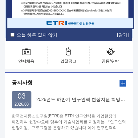
ETRI Insight
ETRI Journal
전자통신동향분석
ETRI 웹진
ETRI 간행물
전자도서관
[닫기]
오늘 하루 열지 않기
인력채용
입찰공고
공동/위탁
공지사항
03
2026년도 하반기 연구인력 현장지원 희망기업 신청/접수
2026.08
한국전자통신연구원(ETRI)은 ETRI 연구인력을 기업현장에
파견하여 현장수요에 맞추어 기술사업화를 지원하는 『연구인력
현장지원』프로그램을 운영하고 있습니다.이에 연구인력의
지원을 희망하는 중소.중견기업에서는 신청하여 주시기