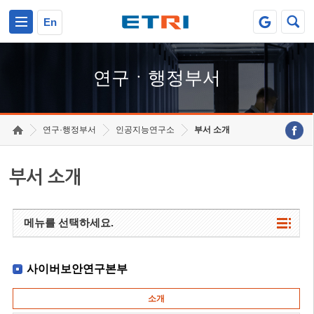
본문 바로가기
주요메뉴 바로가기
하단메뉴 바로가기
En
연구ㆍ행정부서
연구·행정부서
인공지능연구소
부서 소개
부서 소개
메뉴를 선택하세요.
사이버보안연구본부
소개