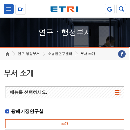
본문 바로가기
주요메뉴 바로가기
하단메뉴 바로가기
En
연구ㆍ행정부서
연구·행정부서
호남권연구센터
부서 소개
부서 소개
메뉴를 선택하세요.
광패키징연구실
소개