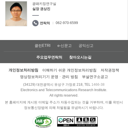
광패키징연구실
실장 권상진
062-970-6599
연락처
클린ETRI
e-신문고
공익신고
주요업무연락처
찾아오시는길
개인정보처리방침
이해하기 쉬운 개인정보처리방침
저작권정책
영상정보처리기기 운영ㆍ관리 방침
부설연구소공고
(34129) 대전광역시 유성구 가정로 218, TEL
1466-38
Electronics and Telecommunications Research Institute.
All rights reserved.
본 홈페이지에 게시된 이메일 주소가 자동수집되는 것을 거부하며, 이를 위반시
정보통신망법에 의해 처벌됨을 유념하시기 바랍니다.