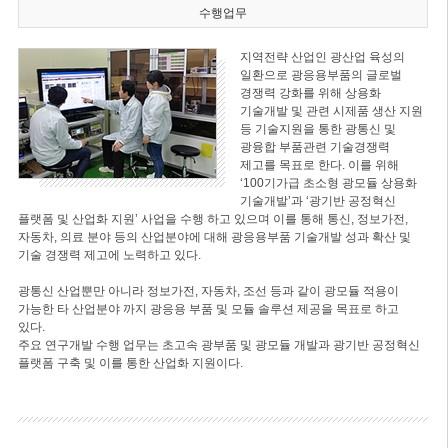
수행업무
지역전략 산업인 광산업 육성의
일환으로 광응용부품의 글로벌
경쟁력 강화를 위해 상용화
기술개발 및 관련 시제품 생산 지원
등 기술지원을 통한 광통신 및
광융합 부품관련 기술경쟁력
제고를 목표로 한다. 이를 위해
‘100기가급 초소형 광모듈 상용화
기술개발’과 ‘광기반 공정혁신
플랫폼 및 산업화 지원’ 사업을 수행 하고 있으며 이를 통해 통신, 정보가전,
자동차, 의료 분야 등의 산업분야에 대해 광응용부품 기술개발 성과 확산 및
기술 경쟁력 제고에 노력하고 있다.
광통신 산업뿐만 아니라 정보가전, 자동차, 조선 등과 같이 광모듈 적용이
가능한 타 산업분야 까지 광응용 부품 및 모듈 솔루션 제공을 목표로 하고
있다.
주요 연구개발 수행 업무는 초고속 광부품 및 광모듈 개발과 광기반 공정혁신
플랫폼 구축 및 이를 통한 산업화 지원이다.