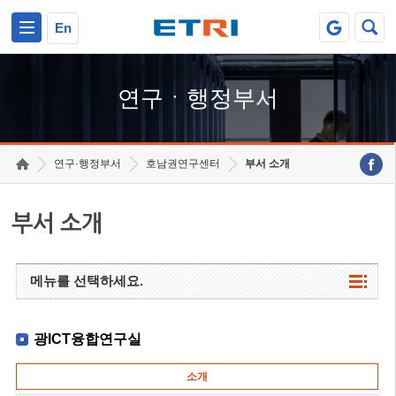
본문 바로가기
주요메뉴 바로가기
하단메뉴 바로가기
En
연구ㆍ행정부서
연구·행정부서
호남권연구센터
부서 소개
부서 소개
메뉴를 선택하세요.
광ICT융합연구실
소개