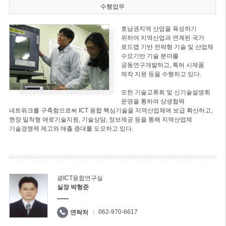
수행업무
호남권지역 산업을 육성하기
위하여 지역산업과 연계된 국가
로드맵 기반 전략형 기술 및 산업체
수요기반 기술 분야를
공동연구개발하고, 특허 시제품
제작 지원 등을 수행하고 있다.
또한 기술교류회 및 신기술설명회
운영을 통하여 상생협력
네트워크를 구축함으로써 ICT 융합 핵심기술을 지역산업체에 보급 확산하고,
현장 밀착형 애로기술지원, 기술상담, 정보제공 등을 통해 지역산업체
기술경쟁력 제고와 매출 증대를 도모하고 있다.
광ICT융합연구실
실장 박형준
062-970-6617
연락처