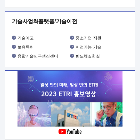
프로그램 개발
 상세이력ㅇ(붙 임1) 대상인력 A 상세이력ㅇ(붙
임2) 대상인력 B 상세이력
3. 신청방법 및 향후일정 등

신청방법: 이메일 (verdi@etri.re.kr)* <별첨양식>을 작성하여
기술사업화플랫폼/기술이전
제출
 문 의 처: ETRI사업화본부 기업성장지원부
기업성장지원전략실ㅇ오경석 책임 연구원 (T. 042-860-5076,
verdi@etri.re.kr)
 제출양식
ㅇ(별첨양식) ETRI연구인력
기술예고
중소기업 지원
현장지원 신청서 (기업)
보유특허
이전가능 기술
융합기술연구생산센터
반도체실험실