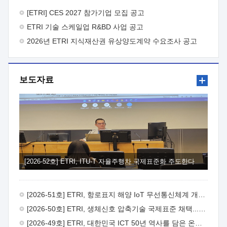
바랍니다.
2026년 8월 한국전자통신연구원장
1. 추진개요

추진목적: ETRI 인력을 기업현장에 파견. 기술지원을
[ETRI] CES 2027 참가기업 모집 공고
실시함으로써 ETRI 개발기술의 사업화를 지원하여
ETRI 기술 스케일업 R&BD 사업 공고
사업화성과를 극대화하고, 지원기업을 강견기업으로 육성하고자
함.
2026년 ETRI 지식재산권 유상양도계약 수요조사 공고
 신청자격: ETRI 협력기업 및 일반 ICT 중소기업*
협력기업: ETRI 창업/연구소기업, 기술이전/출자기업 등 ETRI
개발기술을 사업화하고자 하는 기업
 파견기간: 1년 이상
[최대 3년까지 연속지원 가능]* 연속지원은 지원완료 시점에서
보도자료
당해 지원실적과 차기 지원계획을 평가하여 결정
 기업부담:
연구인력 연봉기준 30 ~ 40%* (1년차) 연봉의 30%, (2 ~ 3년차)
연봉의 40%
 추진일정(1)희망기업 신청/접수(2)희망인력-
희망기업 매칭(3)현장조사/ 선정(심의)(4)협약체결(5)
기업파견8월 3일 ~ 14일
8월 17일 ~ 26일
9월초순
9월 중순
10월 이후* 상기일정은 희망인력-희망기업간 매칭 원활시를
가정한 것으로 상황에 따라 상당기간 일정이 지연될 수 있음. **
(1)희망인력-희망기업간 적합성이 낮다고 판단되거나, (2)
희망인력이 파견의사를 철회할 경우 후속 절차가 진행되지 않을
[2026-52호] ETRI, ITU-T 자율주행차 국제표준화 주도한다
수 있음.2. 현장지원 희망인력 및 상세이력
 희망인력
목록기술분야연구인력번호지원가능 기술반도체/
전자소자A반도체 소자(trasistor/diode) 제작 공정 전자소자 제작
[2026-51호] ETRI, 항로표지 해양 IoT 무선통신체계 개발 나선다
공정(FET / SBD 등 )유기물 반도체 소재 및 소자 설계, 합성 및
제작바이오센서 설계/제작토양/수질/가스 센서 설계/
[2026-50호] ETRI, 생체신호 압축기술 국제표준 채택...의료 AI 시대 연다
제작광소자응용B광 센서 및 응용 시스템시스템 제어 및 데이터
[2026-49호] ETRI, 대한민국 ICT 50년 역사를 담은 온라인 50년사 공개
처리FPGA 제어, VHDL 프로그램 개발Labview, Python, C