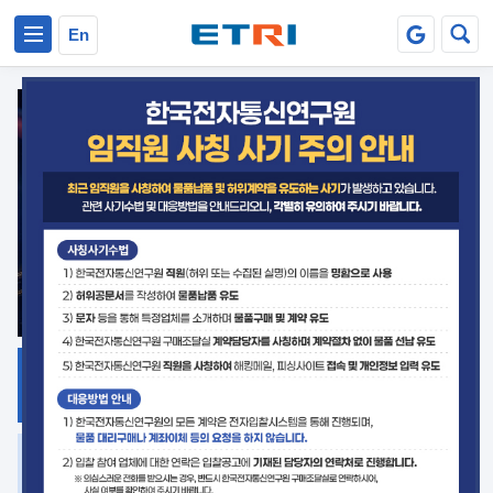
본문 바로가기
주요메뉴 바로가기
En
지식공유
ETRI 오픈소스
플랫폼
거버넌스 대응
발간자료