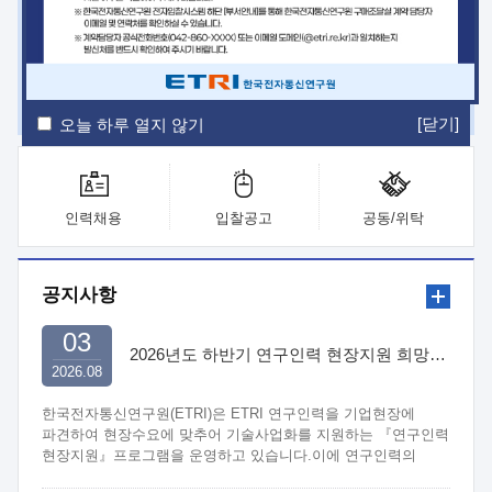
ETRI Insight
ETRI Journal
전자통신동향분석
ETRI 웹진
ETRI 간행물
전자도서관
[닫기]
오늘 하루 열지 않기
인력채용
입찰공고
공동/위탁
공지사항
03
2026년도 하반기 연구인력 현장지원 희망기업 신청/접수
2026.08
한국전자통신연구원(ETRI)은 ETRI 연구인력을 기업현장에
파견하여 현장수요에 맞추어 기술사업화를 지원하는 『연구인력
현장지원』프로그램을 운영하고 있습니다.이에 연구인력의
지원을 희망하는 중소.중견기업에서는 신청하여 주시기