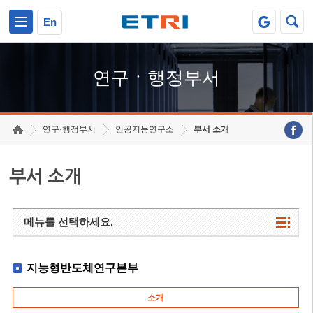
본문 바로가기
주요메뉴 바로가기
하단메뉴 바로가기
En
연구ㆍ행정부서
연구·행정부서
인공지능연구소
부서 소개
부서 소개
메뉴를 선택하세요.
지능형반도체연구본부
소개