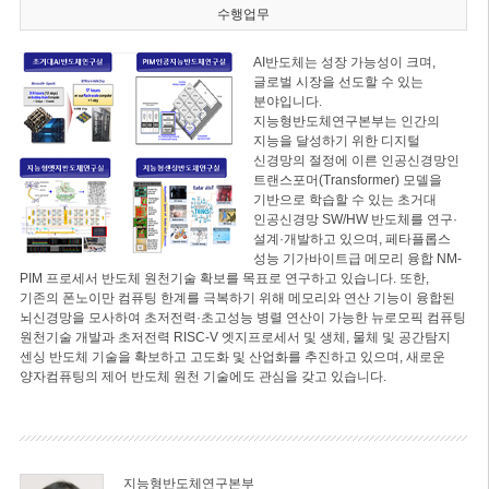
수행업무
AI반도체는 성장 가능성이 크며,
글로벌 시장을 선도할 수 있는
분야입니다.
지능형반도체연구본부는 인간의
지능을 달성하기 위한 디지털
신경망의 절정에 이른 인공신경망인
트랜스포머(Transformer) 모델을
기반으로 학습할 수 있는 초거대
인공신경망 SW/HW 반도체를 연구·
설계·개발하고 있으며, 페타플롭스
성능 기가바이트급 메모리 융합 NM-
PIM 프로세서 반도체 원천기술 확보를 목표로 연구하고 있습니다. 또한,
기존의 폰노이만 컴퓨팅 한계를 극복하기 위해 메모리와 연산 기능이 융합된
뇌신경망을 모사하여 초저전력·초고성능 병렬 연산이 가능한 뉴로모픽 컴퓨팅
원천기술 개발과 초저전력 RISC-V 엣지프로세서 및 생체, 물체 및 공간탐지
센싱 반도체 기술을 확보하고 고도화 및 산업화를 추진하고 있으며, 새로운
양자컴퓨팅의 제어 반도체 원천 기술에도 관심을 갖고 있습니다.
지능형반도체연구본부