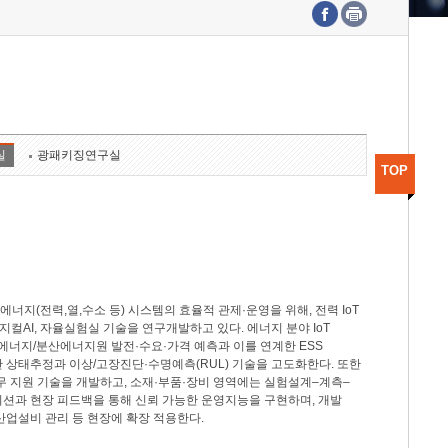
수도권연구본부
기획본부
사업화본부
행정본부
대외협력부
실
광패키징연구실
TOP
지(전력,열,수소 등) 시스템의 효율적 관제·운영을 위해, 전력 IoT
M, 피지컬AI, 자율실험실 기술을 연구개발하고 있다. 에너지 분야 IoT
너지/분산에너지원 발전·수요·가격 예측과 이를 연계한 ESS
반 상태추정과 이상/고장진단·수명예측(RUL) 기술을 고도화한다. 또한
무 지원 기술을 개발하고, 소재·부품·장비 영역에는 실험설계–계측–
이션과 현장 피드백을 통해 신뢰 가능한 운영지능을 구현하며, 개발
산업설비 관리 등 현장에 확장 적용한다.