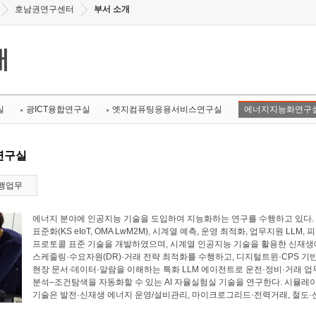
호남권연구센터
부서 소개
개
실
광ICT융합연구실
엣지컴퓨팅응용서비스연구실
에너지지능화연구
연구실
행업무
에너지 분야에 인공지능 기술을 도입하여 지능화하는 연구를 수행하고 있다. 에너
표준화(KS eIoT, OMA LwM2M), 시계열 예측, 운영 최적화, 업무지원 LL
프로토콜 표준 기술을 개발하였으며, 시계열 인공지능 기술을 활용한 신재생에
스케줄링·수요자원(DR)·거래 전략 최적화를 수행하고, 디지털트윈·CPS 기
현장 문서·데이터·알람을 이해하는 특화 LLM 에이전트로 운전·정비·거래 업
분석–조건탐색을 자동화할 수 있는 AI 자율실험실 기술을 연구한다. 시뮬레
기술은 발전·신재생 에너지 운영/설비관리, 마이크로그리드·전력거래, 철도·