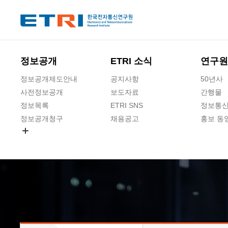
본문 바로가기
주요메뉴 바로가기
하단메뉴 바로가기
정보공개
ETRI 소식
연구원
정보공개제도안내
공지사항
50년사
사전정보공개
보도자료
간행물
정보목록
ETRI SNS
정보통신
정보공개청구
채용공고
홍보 동
경영공시
공공데이터개방
사업실명제