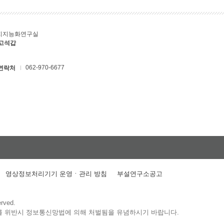
지지능화연구실
 고석갑
062-970-6677
연락처
영상정보처리기기 운영ㆍ관리 방침
부설연구소공고
erved.
를 위반시 정보통신망법에 의해 처벌됨을 유념하시기 바랍니다.