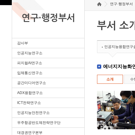
연구·행정부서
연구·행정부서
부서 소
감사부
인공지능융합연구
인공지능연구소
피지컬AI연구소
에너지지능화
입체통신연구소
소개
수
공간미디어연구소
ADX융합연구소
ICT전략연구소
인공지능안전연구소
우주항공반도체전략연구단
대경권연구본부