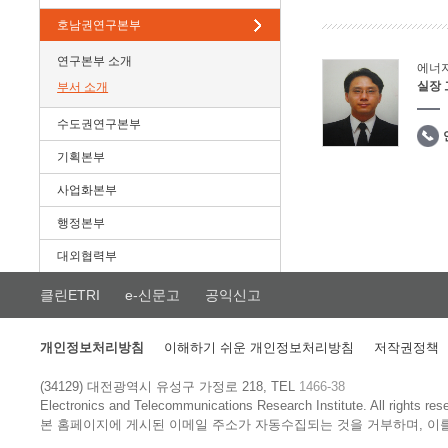
호남권연구본부
연구본부 소개
에너
실장
부서 소개
수도권연구본부
기획본부
사업화본부
행정본부
대외협력부
클린ETRI
e-신문고
공익신고
개인정보처리방침
이해하기 쉬운 개인정보처리방침
저작권정책
(34129) 대전광역시 유성구 가정로 218, TEL
1466-38
Electronics and Telecommunications Research Institute.
All rights res
본 홈페이지에 게시된 이메일 주소가 자동수집되는 것을 거부하며, 이