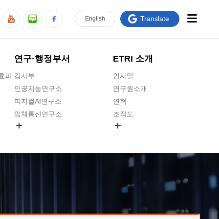
Translate
En
glish
연구·행정부서
ETRI 소개
급효과
감사부
인사말
인공지능연구소
연구원소개
피지컬AI연구소
연혁
입체통신연구소
조직도
공간미디어연구소
기타 공개정보
ADX융합연구소
원규 제·개정 예고
ICT전략연구소
연구원 고객헌장
인공지능안전연구소
ETRI CI
우주항공반도체전략연구단
주요업무연락처
대경권연구본부
찾아오시는길
호남권연구본부