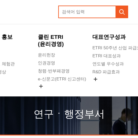
 홍보
클린 ETRI
대표연구성과
(윤리경영)
ETRI 50주년 산업 파
윤리헌장
ETRI 대표성과
인권경영
 체험관
연도별 우수성과
청렴·반부패경영
영상
R&D 파급효과
e-신문고(ETRI 신고센터)
지식공유플랫폼
공익신고
청렴포털 신고
고객의소리
연구ㆍ행정부서
수의계약 현황
부패징계 현황
감사결과공개