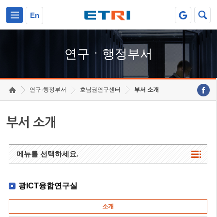
본문 바로가기
주요메뉴 바로가기
하단메뉴 바로가기
En
연구ㆍ행정부서
연구·행정부서
호남권연구센터
부서 소개
부서 소개
메뉴를 선택하세요.
광ICT융합연구실
소개