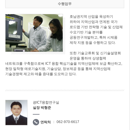
수행업무
호남권지역 산업을 육성하기
위하여 지역산업과 연계된 국가
로드맵 기반 전략형 기술 및 산업체
수요기반 기술 분야를
공동연구개발하고, 특허 시제품
제작 지원 등을 수행하고 있다.
또한 기술교류회 및 신기술설명회
운영을 통하여 상생협력
네트워크를 구축함으로써 ICT 융합 핵심기술을 지역산업체에 보급 확산하고,
현장 밀착형 애로기술지원, 기술상담, 정보제공 등을 통해 지역산업체
기술경쟁력 제고와 매출 증대를 도모하고 있다.
광ICT융합연구실
실장 박형준
062-970-6617
연락처