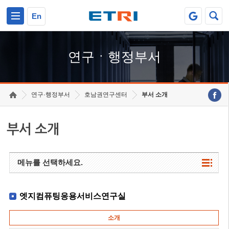
본문 바로가기
주요메뉴 바로가기
하단메뉴 바로가기
En
연구ㆍ행정부서
연구·행정부서
호남권연구센터
부서 소개
부서 소개
메뉴를 선택하세요.
엣지컴퓨팅응용서비스연구실
소개