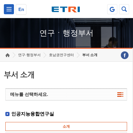
본문 바로가기
주요메뉴 바로가기
하단메뉴 바로가기
En
연구ㆍ행정부서
연구·행정부서
호남권연구센터
부서 소개
부서 소개
메뉴를 선택하세요.
인공지능융합연구실
소개