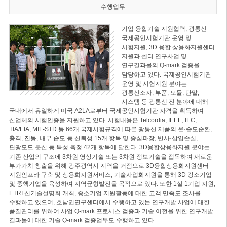
수행업무
기업 융합기술 지원협력, 광통신
국제공인시험기관 운영 및
시험지원, 3D 융합 상용화지원센터
지원과 센터 연구사업 및
연구결과물의 Q-mark 검증을
담당하고 있다. 국제공인시험기관
운영 및 시험지원 분야는
광통신소자, 부품, 모듈, 단말,
시스템 등 광통신 전 분야에 대해
국내에서 유일하게 미국 A2LA로부터 국제공인시험기관 자격을 획득하여
산업체의 시험인증을 지원하고 있다. 시험내용은 Telcordia, IEEE, IEC,
TIA/EIA, MIL-STD 등 66개 국제시험규격에 따른 광통신 제품의 온·습도순환,
충격, 진동, 내부 습도 등 신뢰성 15개 항목 및 중심파장, 반사·삽입손실,
편광모드 분산 등 특성 측정 42개 항목에 달한다. 3D융합상용화지원 분야는
기존 산업의 구조에 3차원 영상기술 또는 3차원 정보기술을 접목하여 새로운
부가가치 창출을 위해 광주광역시 지역을 거점으로 3D융합상용화지원센터
지원인프라 구축 및 상용화지원서비스, 기술사업화지원을 통해 3D 강소기업
및 중핵기업을 육성하여 지역균형발전을 목적으로 있다. 또한 1실 1기업 지원,
ETRI 신기술설명회 개최, 중소기업 지원활동에 대한 고객 만족도 조사를
수행하고 있으며, 호남권연구센터에서 수행하고 있는 연구개발 사업에 대한
품질관리를 위하여 사업 Q-mark 프로세스 검증과 기술 이전을 위한 연구개발
결과물에 대한 기술 Q-mark 검증업무도 수행하고 있다.