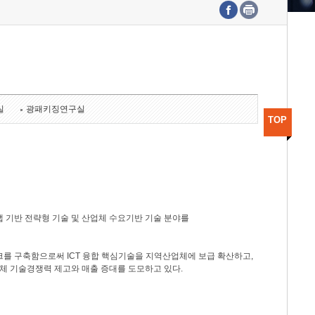
수도권연구본부
기획본부
사업화본부
행정본부
대외협력부
실
광패키징연구실
TOP
 기반 전략형 기술 및 산업체 수요기반 기술 분야를
를 구축함으로써 ICT 융합 핵심기술을 지역산업체에 보급 확산하고,
체 기술경쟁력 제고와 매출 증대를 도모하고 있다.