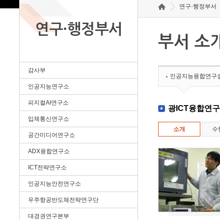
연구·행정부서
연구·행정부서
부서 소
감사부
인공지능융합연구
인공지능연구소
피지컬AI연구소
광ICT융합연
입체통신연구소
소개
수
공간미디어연구소
ADX융합연구소
ICT전략연구소
인공지능안전연구소
우주항공반도체전략연구단
대경권연구본부