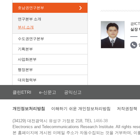
호남권연구본부
연구본부 소개
광IC
부서 소개
실장
수도권연구본부
기획본부
사업화본부
행정본부
대외협력부
클린ETRI
e-신문고
공익신고
개인정보처리방침
이해하기 쉬운 개인정보처리방침
저작권정책
(34129) 대전광역시 유성구 가정로 218, TEL
1466-38
Electronics and Telecommunications Research Institute.
All rights res
본 홈페이지에 게시된 이메일 주소가 자동수집되는 것을 거부하며, 이