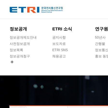
본문 바로가기
주요메뉴 바로가기
하단메뉴 바로가기
정보공개
ETRI 소식
연구원
정보공개제도안내
공지사항
50년사
사전정보공개
보도자료
간행물
정보목록
ETRI SNS
정보통신
정보공개청구
채용공고
홍보 동
경영공시
공공데이터개방
사업실명제