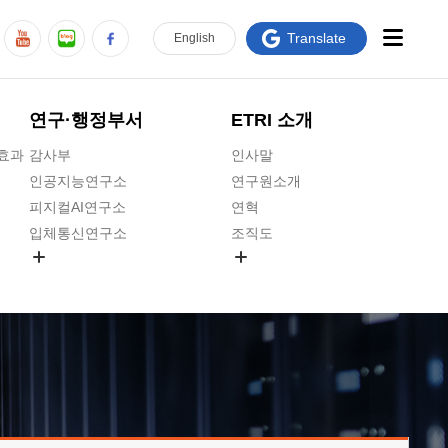
Translate
En
glish
연구·행정부서
ETRI 소개
급효과
감사부
인사말
인공지능연구소
연구원소개
피지컬AI연구소
연혁
입체통신연구소
조직도
공간미디어연구소
기타 공개정보
ADX융합연구소
원규 제·개정 예고
ICT전략연구소
연구원 고객헌장
인공지능안전연구소
ETRI CI
우주항공반도체전략연구단
주요업무연락처
대경권연구본부
찾아오시는길
호남권연구본부