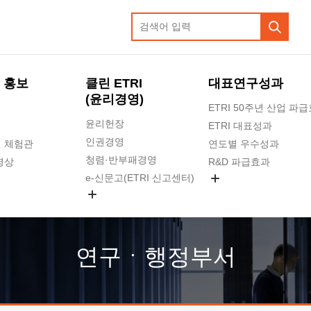
 홍보
클린 ETRI
대표연구성과
(윤리경영)
ETRI 50주년 산업 파
윤리헌장
ETRI 대표성과
인권경영
 체험관
연도별 우수성과
청렴·반부패경영
영상
R&D 파급효과
e-신문고(ETRI 신고센터)
지식공유플랫폼
공익신고
청렴포털 신고
고객의소리
연구ㆍ행정부서
수의계약 현황
부패징계 현황
감사결과공개