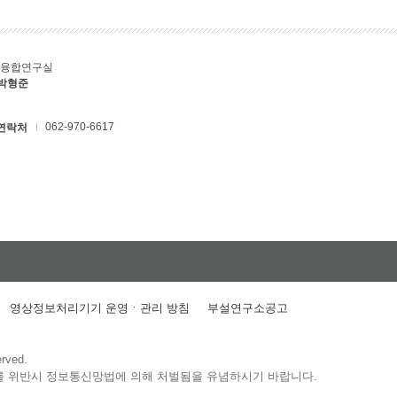
T융합연구실
 박형준
062-970-6617
연락처
영상정보처리기기 운영ㆍ관리 방침
부설연구소공고
erved.
를 위반시 정보통신망법에 의해 처벌됨을 유념하시기 바랍니다.