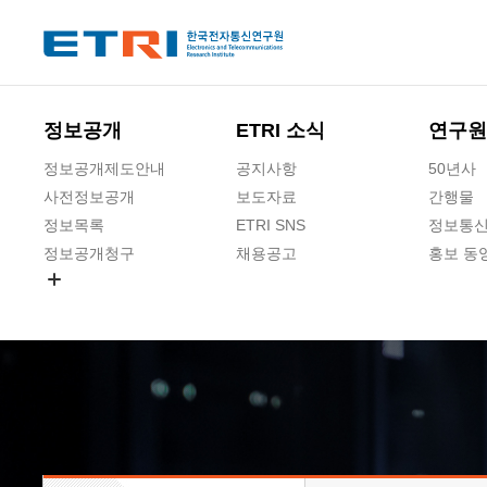
본문 바로가기
주요메뉴 바로가기
하단메뉴 바로가기
정보공개
ETRI 소식
연구원
정보공개제도안내
공지사항
50년사
사전정보공개
보도자료
간행물
정보목록
ETRI SNS
정보통신
정보공개청구
채용공고
홍보 동
경영공시
공공데이터개방
사업실명제