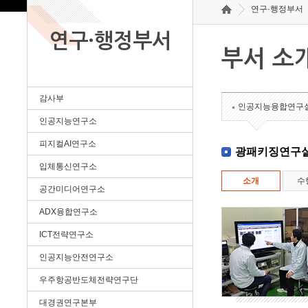
연구·행정부서
연구·행정부서
부서 소
감사부
인공지능융합연구
인공지능연구소
피지컬AI연구소
광패키징연구
입체통신연구소
소개
수
공간미디어연구소
ADX융합연구소
ICT전략연구소
인공지능안전연구소
우주항공반도체전략연구단
대경권연구본부