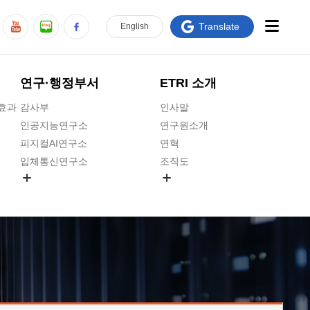
Translate
En
glish
연구·행정부서
ETRI 소개
급효과
감사부
인사말
인공지능연구소
연구원소개
피지컬AI연구소
연혁
입체통신연구소
조직도
공간미디어연구소
기타 공개정보
ADX융합연구소
원규 제·개정 예고
ICT전략연구소
연구원 고객헌장
인공지능안전연구소
ETRI CI
우주항공반도체전략연구단
주요업무연락처
대경권연구본부
찾아오시는길
호남권연구본부