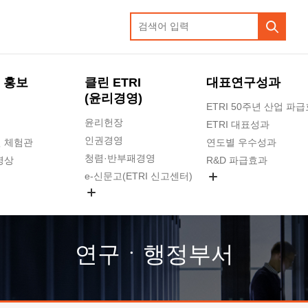
 홍보
클린 ETRI
대표연구성과
(윤리경영)
ETRI 50주년 산업 파
윤리헌장
ETRI 대표성과
인권경영
 체험관
연도별 우수성과
청렴·반부패경영
영상
R&D 파급효과
e-신문고(ETRI 신고센터)
지식공유플랫폼
공익신고
청렴포털 신고
고객의소리
연구ㆍ행정부서
수의계약 현황
부패징계 현황
감사결과공개