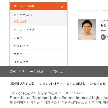
호남권연구본부
연구본부 소개
광패
부서 소개
실장
수도권연구본부
기획본부
사업화본부
행정본부
대외협력부
클린ETRI
e-신문고
공익신고
개인정보처리방침
이해하기 쉬운 개인정보처리방침
저작권정책
(34129) 대전광역시 유성구 가정로 218, TEL
1466-38
Electronics and Telecommunications Research Institute.
All rights res
본 홈페이지에 게시된 이메일 주소가 자동수집되는 것을 거부하며, 이