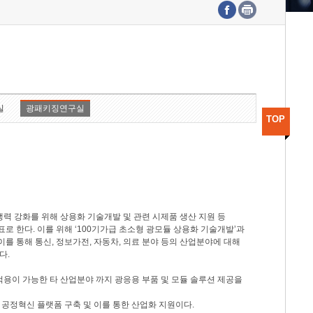
수도권연구본부
기획본부
사업화본부
행정본부
대외협력부
실
광패키징연구실
TOP
력 강화를 위해 상용화 기술개발 및 관련 시제품 생산 지원 등
 한다. 이를 위해 ‘100기가급 초소형 광모듈 상용화 기술개발’과
이를 통해 통신, 정보가전, 자동차, 의료 분야 등의 산업분야에 대해
다.
적용이 가능한 타 산업분야 까지 광응용 부품 및 모듈 솔루션 제공을
 공정혁신 플랫폼 구축 및 이를 통한 산업화 지원이다.