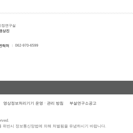
키징연구실
 권상진
062-970-6599
연락처
영상정보처리기기 운영ㆍ관리 방침
부설연구소공고
erved.
를 위반시 정보통신망법에 의해 처벌됨을 유념하시기 바랍니다.