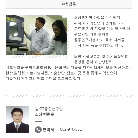
수행업무
호남권지역 산업을 육성하기
위하여 지역산업과 연계된 국가
로드맵 기반 전략형 기술 및 산업체
수요기반 기술 분야를
공동연구개발하고, 특허 시제품
제작 지원 등을 수행하고 있다.
또한 기술교류회 및 신기술설명회
운영을 통하여 상생협력
네트워크를 구축함으로써 ICT 융합 핵심기술을 지역산업체에 보급 확산하고,
현장 밀착형 애로기술지원, 기술상담, 정보제공 등을 통해 지역산업체
기술경쟁력 제고와 매출 증대를 도모하고 있다.
광ICT융합연구실
실장 박형준
062-970-6617
연락처