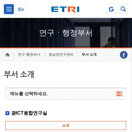
본문 바로가기
주요메뉴 바로가기
하단메뉴 바로가기
En
연구ㆍ행정부서
연구·행정부서
호남권연구센터
부서 소개
부서 소개
메뉴를 선택하세요.
광ICT융합연구실
소개