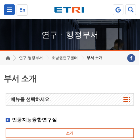
본문 바로가기
주요메뉴 바로가기
하단메뉴 바로가기
En
연구ㆍ행정부서
연구·행정부서
호남권연구센터
부서 소개
부서 소개
메뉴를 선택하세요.
인공지능융합연구실
소개