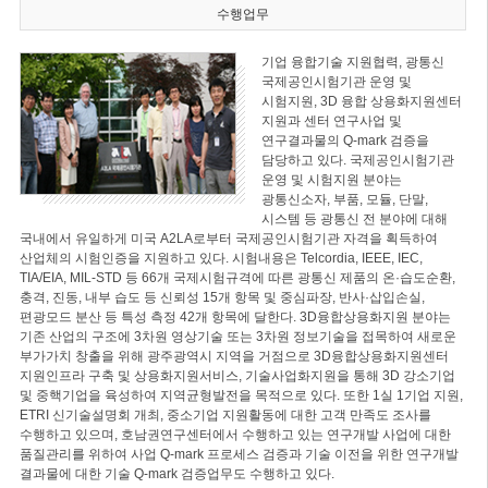
수행업무
기업 융합기술 지원협력, 광통신
국제공인시험기관 운영 및
시험지원, 3D 융합 상용화지원센터
지원과 센터 연구사업 및
연구결과물의 Q-mark 검증을
담당하고 있다. 국제공인시험기관
운영 및 시험지원 분야는
광통신소자, 부품, 모듈, 단말,
시스템 등 광통신 전 분야에 대해
국내에서 유일하게 미국 A2LA로부터 국제공인시험기관 자격을 획득하여
산업체의 시험인증을 지원하고 있다. 시험내용은 Telcordia, IEEE, IEC,
TIA/EIA, MIL-STD 등 66개 국제시험규격에 따른 광통신 제품의 온·습도순환,
충격, 진동, 내부 습도 등 신뢰성 15개 항목 및 중심파장, 반사·삽입손실,
편광모드 분산 등 특성 측정 42개 항목에 달한다. 3D융합상용화지원 분야는
기존 산업의 구조에 3차원 영상기술 또는 3차원 정보기술을 접목하여 새로운
부가가치 창출을 위해 광주광역시 지역을 거점으로 3D융합상용화지원센터
지원인프라 구축 및 상용화지원서비스, 기술사업화지원을 통해 3D 강소기업
및 중핵기업을 육성하여 지역균형발전을 목적으로 있다. 또한 1실 1기업 지원,
ETRI 신기술설명회 개최, 중소기업 지원활동에 대한 고객 만족도 조사를
수행하고 있으며, 호남권연구센터에서 수행하고 있는 연구개발 사업에 대한
품질관리를 위하여 사업 Q-mark 프로세스 검증과 기술 이전을 위한 연구개발
결과물에 대한 기술 Q-mark 검증업무도 수행하고 있다.