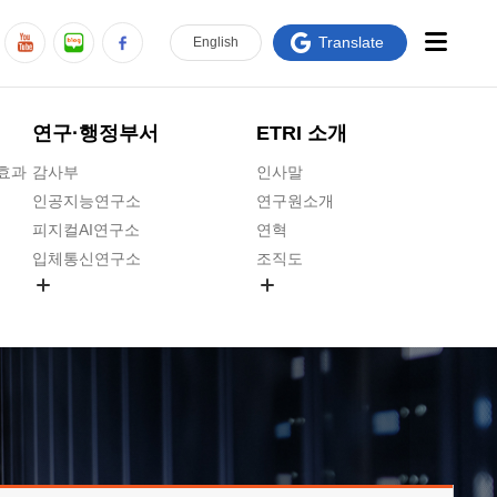
Translate
En
glish
연구·행정부서
ETRI 소개
급효과
감사부
인사말
인공지능연구소
연구원소개
피지컬AI연구소
연혁
입체통신연구소
조직도
공간미디어연구소
기타 공개정보
ADX융합연구소
원규 제·개정 예고
ICT전략연구소
연구원 고객헌장
인공지능안전연구소
ETRI CI
우주항공반도체전략연구단
주요업무연락처
대경권연구본부
찾아오시는길
호남권연구본부