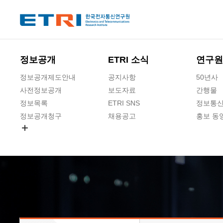
본문 바로가기
주요메뉴 바로가기
하단메뉴 바로가기
정보공개
ETRI 소식
연구원
정보공개제도안내
공지사항
50년사
사전정보공개
보도자료
간행물
정보목록
ETRI SNS
정보통신
정보공개청구
채용공고
홍보 동
경영공시
공공데이터개방
사업실명제