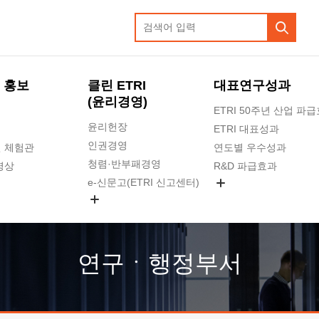
 홍보
클린 ETRI
대표연구성과
(윤리경영)
ETRI 50주년 산업 파
윤리헌장
ETRI 대표성과
인권경영
 체험관
연도별 우수성과
청렴·반부패경영
영상
R&D 파급효과
e-신문고(ETRI 신고센터)
지식공유플랫폼
공익신고
청렴포털 신고
고객의소리
연구ㆍ행정부서
수의계약 현황
부패징계 현황
감사결과공개