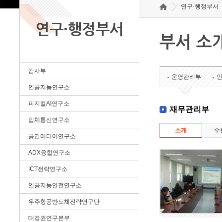
연구·행정부서
연구·행정부서
부서 소
감사부
운영관리부
인공지능연구소
피지컬AI연구소
재무관리부
입체통신연구소
소개
수
공간미디어연구소
ADX융합연구소
ICT전략연구소
인공지능안전연구소
우주항공반도체전략연구단
대경권연구본부