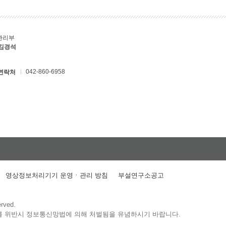
관리부
 김경석
042-860-6958
연락처
영상정보처리기기 운영ㆍ관리 방침
부설연구소공고
erved.
를 위반시 정보통신망법에 의해 처벌됨을 유념하시기 바랍니다.