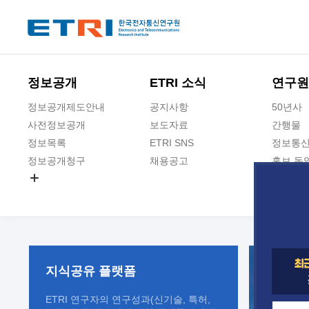
본문 바로가기
주요메뉴 바로가기
정보공개
ETRI 소식
연구원
정보공개제도안내
공지사항
50년사
사전정보공개
보도자료
간행물
정보목록
ETRI SNS
정보통신
정보공개청구
채용공고
홍보 동
경영공시
공공데이터개방
사업실명제
지식공유
플랫폼
ETRI 연구자의 연구성과(신기술, 특허,