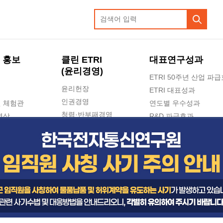
 홍보
클린 ETRI
대표연구성과
(윤리경영)
ETRI 50주년 산업 파
윤리헌장
ETRI 대표성과
인권경영
 체험관
연도별 우수성과
청렴·반부패경영
영상
R&D 파급효과
e-신문고(ETRI 신고센터)
지식공유플랫폼
공익신고
청렴포털 신고
고객의소리
수의계약 현황
부패징계 현황
감사결과공개