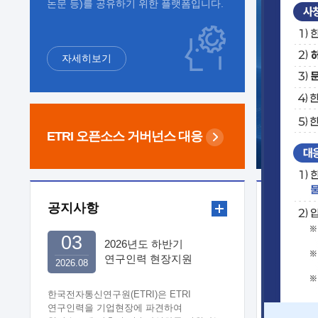
논문 등)를 공유하기 위한 플랫폼입니다.
자세히보기
ETRI 오픈소스
거버넌스 대응
공지사항
보도자
03
2026년도 하반기
연구인력 현장지원
2026.08
희망기업 신청/접수
한국전자통신연구원(ETRI)은 ETRI
연구인력을 기업현장에 파견하여