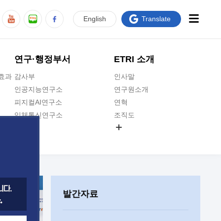
En
glish
Translate
연구·행정부서
ETRI 소개
급효과
감사부
인사말
인공지능연구소
연구원소개
피지컬AI연구소
연혁
입체통신연구소
조직도
공간미디어연구소
기타 공개정보
ADX융합연구소
원규 제·개정 예고
ICT전략연구소
연구원 고객헌장
인공지능안전연구소
ETRI CI
우주항공반도체전략연구단
주요업무연락처
발간자료
대경권연구본부
찾아오시는길
호남권연구본부