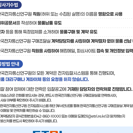
료
기술사업화플랫폼/기술
기술예고
중소기
보유특허
이전가
융합기술연구생산센터
반도