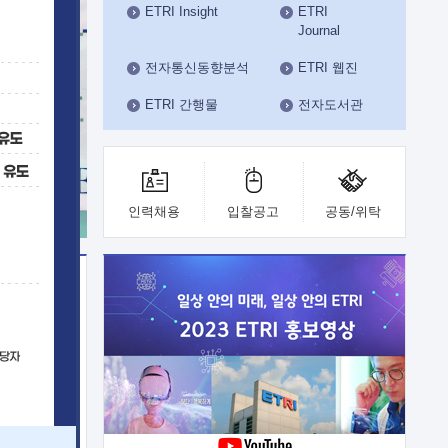
ETRI Insight
ETRI
수도권연구본부
Journal
기획본부
사업화본부
전자통신동향분석
ETRI 웹진
행정본부
ETRI 간행물
전자도서관
대외협력부
인력채용
입찰공고
공동/위탁
이전
업 지원
능 기술
체실험실