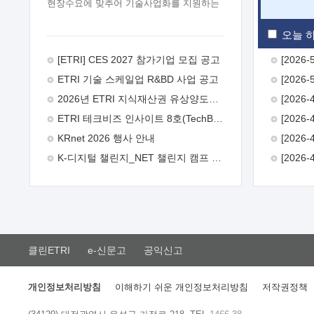
현장수요에 맞추어 기술사업화를 지원하는
『연구인력 현장지원』프로그램을
운영하고 있습니다.이에 연구인력의 지원을
오늘 하
희망하는 중소.중견기업에서는 신청하여
주시기 바랍니다.
2026년 8월
[ETRI] CES 2027 참가기업 모집 공고
한국전자통신연구원장
1. 추진개요

ETRI 기술 스케일업 R&BD 사업 공고
추진목적: ETRI 인력을 기업현장에 파견.
기술지원을 실시함으로써 ETRI 개발기술의
2026년 ETRI 지식재산권 유상양도계약 수요조사 공고
사업화를 지원하여 사업화성과를
ETRI 테크비즈 인사이트 8호(TechBiz Insight Vol.8) 발간
극대화하고, 지원기업을 강견기업으로
육성하고자 함.
 신청자격: ETRI
KRnet 2026 행사 안내
협력기업 및 일반 ICT 중소기업* 협력기업:
K-디지털 챌린지_NET 챌린지 캠프 시즌13 안내
ETRI 창업/연구소기업, 기술이전/출자기업
등 ETRI 개발기술을 사업화하고자 하는
기업
 파견기간: 1년 이상 [최대 3년까지
연속지원 가능]* 연속지원은 지원완료
시점에서 당해 지원실적과 차기 지원계획을
평가하여 결정
 기업부담: 연구인력
연봉기준 30 ~ 40%* (1년차) 연봉의 30%,
클린ETRI
e-신문고
공익신고
(2 ~ 3년차) 연봉의 40%
 추진일정(1)
희망기업 신청/접수(2)희망인력-희망기업
매칭(3)현장조사/ 선정(심의)(4)협약체결
개인정보처리방침
이해하기 쉬운 개인정보처리방침
저작권정책
(5)기업파견8월 3일 ~ 14일
8월 17일 ~
26일
9월초순
9월 중순
10월 이후*