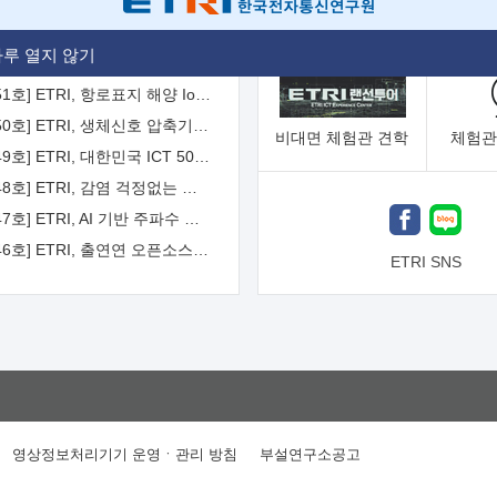
[2026-52호] ETRI, ITU-T 자율주행차 국제표준화 주도한다
루 열지 않기
[2026-51호] ETRI, 항로표지 해양 IoT 무선통신체계 개발 나선다
[2026-50호] ETRI, 생체신호 압축기술 국제표준 채택...의료 AI 시대 연다
비대면
체험관 견학
체험관
[2026-49호] ETRI, 대한민국 ICT 50년 역사를 담은 온라인 50년사 공개
[2026-48호] ETRI, 감염 걱정없는 공중 터치 인터페이스 시대 연다
[2026-47호] ETRI, AI 기반 주파수 예측기술 국제표준 이끌어
[2026-46호] ETRI, 출연연 오픈소스 협의체 '범출연연'으로 확대 운영
ETRI SNS
영상정보처리기기 운영ㆍ관리 방침
부설연구소공고