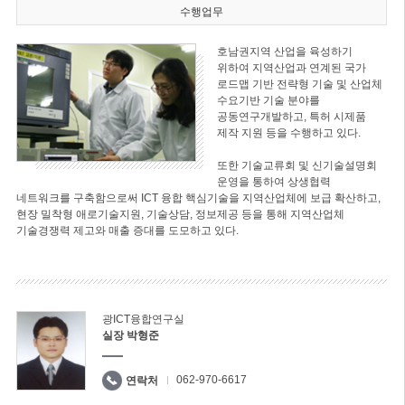
수행업무
호남권지역 산업을 육성하기
위하여 지역산업과 연계된 국가
로드맵 기반 전략형 기술 및 산업체
수요기반 기술 분야를
공동연구개발하고, 특허 시제품
제작 지원 등을 수행하고 있다.
또한 기술교류회 및 신기술설명회
운영을 통하여 상생협력
네트워크를 구축함으로써 ICT 융합 핵심기술을 지역산업체에 보급 확산하고,
현장 밀착형 애로기술지원, 기술상담, 정보제공 등을 통해 지역산업체
기술경쟁력 제고와 매출 증대를 도모하고 있다.
광ICT융합연구실
실장 박형준
062-970-6617
연락처