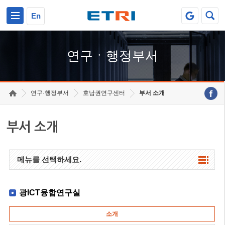
본문 바로가기
주요메뉴 바로가기
하단메뉴 바로가기
En
연구ㆍ행정부서
연구·행정부서
호남권연구센터
부서 소개
부서 소개
메뉴를 선택하세요.
광ICT융합연구실
소개