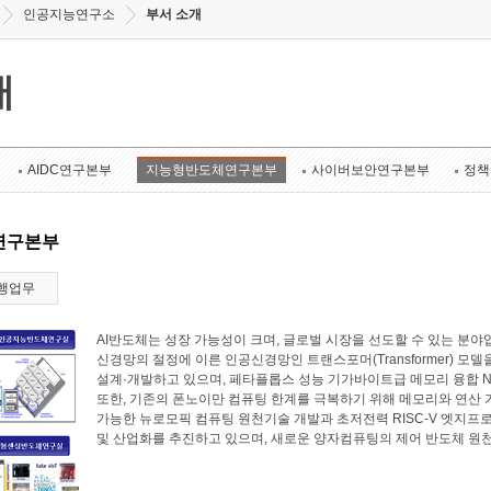
인공지능연구소
부서 소개
개
AIDC연구본부
지능형반도체연구본부
사이버보안연구본부
정책
연구본부
행업무
AI반도체는 성장 가능성이 크며, 글로벌 시장을 선도할 수 있는 
신경망의 절정에 이른 인공신경망인 트랜스포머(Transformer) 모
설계·개발하고 있으며, 페타플롭스 성능 기가바이트급 메모리 융합 N
또한, 기존의 폰노이만 컴퓨팅 한계를 극복하기 위해 메모리와 연산
가능한 뉴로모픽 컴퓨팅 원천기술 개발과 초저전력 RISC-V 엣지프로
및 산업화를 추진하고 있으며, 새로운 양자컴퓨팅의 제어 반도체 원천