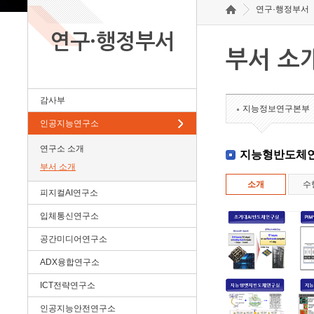
연구·행정부서
연구·행정부서
부서 소
감사부
지능정보연구본부
인공지능연구소
연구소 소개
지능형반도체
부서 소개
소개
수
피지컬AI연구소
입체통신연구소
공간미디어연구소
ADX융합연구소
ICT전략연구소
인공지능안전연구소