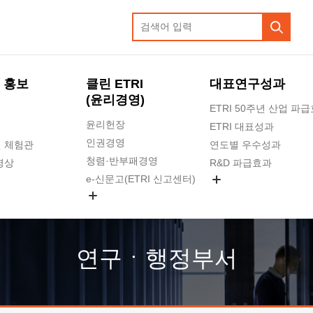
 홍보
클린 ETRI
대표연구성과
(윤리경영)
ETRI 50주년 산업 파
윤리헌장
ETRI 대표성과
인권경영
 체험관
연도별 우수성과
청렴·반부패경영
영상
R&D 파급효과
e-신문고(ETRI 신고센터)
지식공유플랫폼
공익신고
청렴포털 신고
고객의소리
연구ㆍ행정부서
수의계약 현황
부패징계 현황
감사결과공개