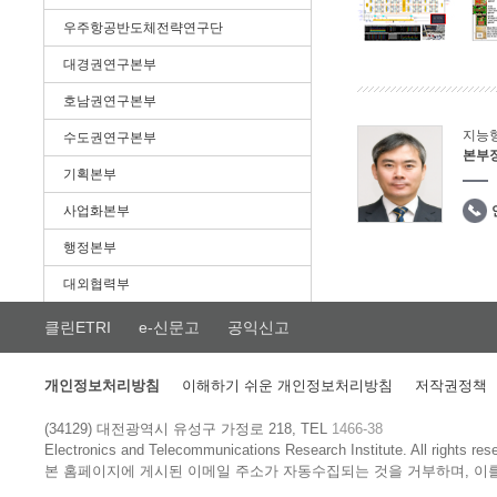
우주항공반도체전략연구단
대경권연구본부
호남권연구본부
지능
수도권연구본부
본부
기획본부
사업화본부
행정본부
대외협력부
클린ETRI
e-신문고
공익신고
개인정보처리방침
이해하기 쉬운 개인정보처리방침
저작권정책
(34129) 대전광역시 유성구 가정로 218, TEL
1466-38
Electronics and Telecommunications Research Institute.
All rights res
본 홈페이지에 게시된 이메일 주소가 자동수집되는 것을 거부하며, 이