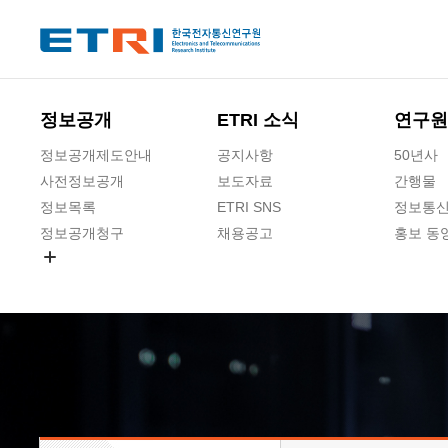
본문 바로가기
주요메뉴 바로가기
하단메뉴 바로가기
정보공개
ETRI 소식
연구원
정보공개제도안내
공지사항
50년사
사전정보공개
보도자료
간행물
정보목록
ETRI SNS
정보통신
정보공개청구
채용공고
홍보 동
경영공시
공공데이터개방
사업실명제