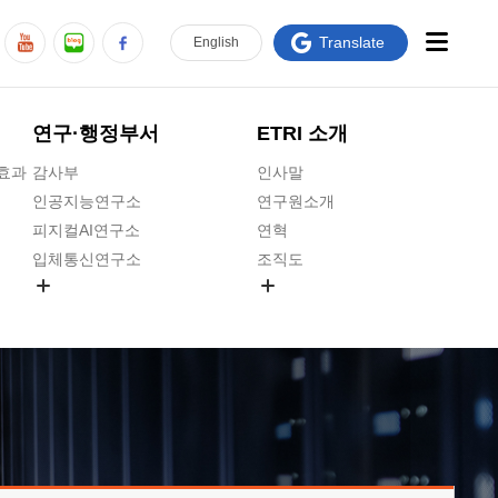
Translate
En
glish
연구·행정부서
ETRI 소개
급효과
감사부
인사말
인공지능연구소
연구원소개
피지컬AI연구소
연혁
입체통신연구소
조직도
공간미디어연구소
기타 공개정보
ADX융합연구소
원규 제·개정 예고
ICT전략연구소
연구원 고객헌장
인공지능안전연구소
ETRI CI
우주항공반도체전략연구단
주요업무연락처
대경권연구본부
찾아오시는길
호남권연구본부