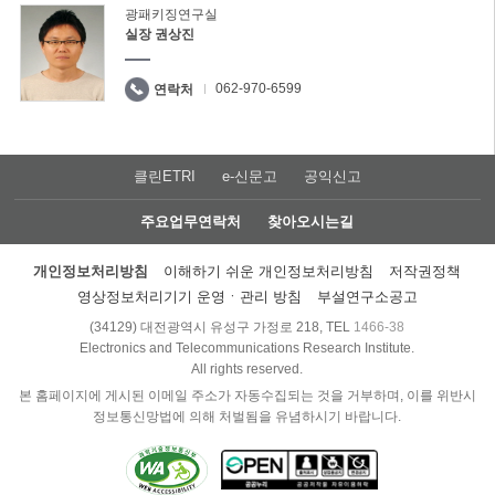
광패키징연구실
실장 권상진
062-970-6599
연락처
클린ETRI
e-신문고
공익신고
주요업무연락처
찾아오시는길
개인정보처리방침
이해하기 쉬운 개인정보처리방침
저작권정책
영상정보처리기기 운영ㆍ관리 방침
부설연구소공고
(34129) 대전광역시 유성구 가정로 218, TEL
1466-38
Electronics and Telecommunications Research Institute.
All rights reserved.
본 홈페이지에 게시된 이메일 주소가 자동수집되는 것을 거부하며, 이를 위반시
정보통신망법에 의해 처벌됨을 유념하시기 바랍니다.