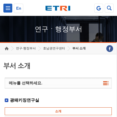
본문 바로가기
주요메뉴 바로가기
하단메뉴 바로가기
En
연구ㆍ행정부서
연구·행정부서
호남권연구센터
부서 소개
부서 소개
메뉴를 선택하세요.
광패키징연구실
소개