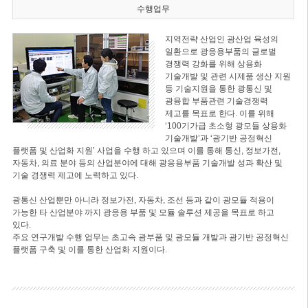
수행업무
지역전략 산업인 광산업 육성의
일환으로 광응용부품의 글로벌
경쟁력 강화를 위해 상용화
기술개발 및 관련 시제품 생산 지원
등 기술지원을 통한 광통신 및
광융합 부품관련 기술경쟁력
제고를 목표로 한다. 이를 위해
‘100기가급 초소형 광모듈 상용화
기술개발’과 ‘광기반 공정혁신
플랫폼 및 산업화 지원’ 사업을 수행 하고 있으며 이를 통해 통신, 정보가전,
자동차, 의료 분야 등의 산업분야에 대해 광응용부품 기술개발 성과 확산 및
기술 경쟁력 제고에 노력하고 있다.
광통신 산업뿐만 아니라 정보가전, 자동차, 조선 등과 같이 광모듈 적용이
가능한 타 산업분야 까지 광응용 부품 및 모듈 솔루션 제공을 목표로 하고
있다.
주요 연구개발 수행 업무는 초고속 광부품 및 광모듈 개발과 광기반 공정혁신
플랫폼 구축 및 이를 통한 산업화 지원이다.