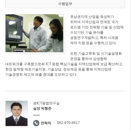
수행업무
호남권지역 산업을 육성하기
위하여 지역산업과 연계된 국가
로드맵 기반 전략형 기술 및 산업체
수요기반 기술 분야를
공동연구개발하고, 특허 시제품
제작 지원 등을 수행하고 있다.
또한 기술교류회 및 신기술설명회
운영을 통하여 상생협력
네트워크를 구축함으로써 ICT 융합 핵심기술을 지역산업체에 보급 확산하고,
현장 밀착형 애로기술지원, 기술상담, 정보제공 등을 통해 지역산업체
기술경쟁력 제고와 매출 증대를 도모하고 있다.
광ICT융합연구실
실장 박형준
062-970-6617
연락처