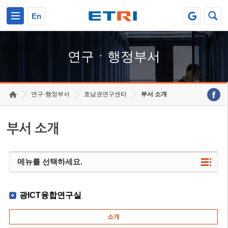
본문 바로가기
주요메뉴 바로가기
하단메뉴 바로가기
En
연구ㆍ행정부서
연구·행정부서
호남권연구센터
부서 소개
부서 소개
메뉴를 선택하세요.
광ICT융합연구실
소개