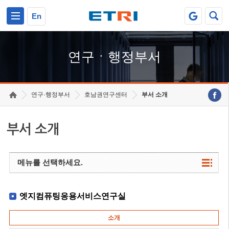
본문 바로가기
주요메뉴 바로가기
하단메뉴 바로가기
En
연구ㆍ행정부서
연구·행정부서
호남권연구센터
부서 소개
부서 소개
메뉴를 선택하세요.
엣지컴퓨팅응용서비스연구실
소개